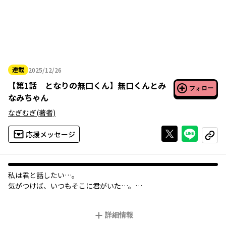
連載
2025/12/26
2025年12月26日
【
第1話 となりの無口くん
】
無口くんとみ
フォロー
なみちゃん
なぎむぎ
(著者)
Xで投稿する
ライン
応援メッセージ
コピー
私は君と話したい…。
気がつけば、いつもそこに君がいた…。
無口で喋らないポーカーフェイス(?)男子翔くんと、無自覚キラー
女子みなみちゃん。そんなふたりの恋の行方は!?
詳細情報