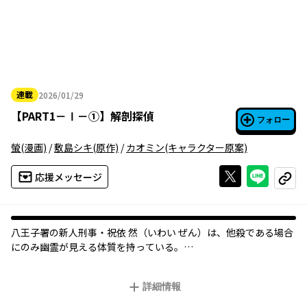
連載
2026/01/29
2026年01月29日
【
PART1－Ⅰ－①
】
解剖探偵
フォロー
螢
(漫画)
/
敷島シキ
(原作)
/
カオミン
(キャラクター原案)
Xで投稿する
ライン
応援メッセージ
コピー
八王子署の新人刑事・祝依 然（いわい ぜん）は、他殺である場合
にのみ幽霊が見える体質を持っている。
とある首吊り死体の事件で幽霊を目視した祝依の前に、ゴシック
ロリータファッションの上から白衣をまとった解剖医・霧崎真理
詳細情報
（きりさき まり）が現れ、死体を見た彼女は、これは他殺である
可能性を指摘して──！？