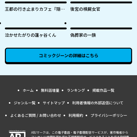
王都の行き止まりカフェ『隠れ
後宮の検屍女官
家』 ～うっかり魔法使いになっ
た私の店に筆頭文官様がくつろ
ぎに来ます～
泣かせたがりの蓮ヶ谷くん
偽葬家の一族
コミックジーン
の詳細はこちら
ホーム
無料話増量
ランキング
掲載作品一覧
ジャンル一覧
サイトマップ
利用者情報の外部送信について
よくあるご質問 / お問い合わせ
利用規約
プライバシーポリシー
ABJマークは、この電子書店・電子書籍配信サービスが、著作権者から
コンテンツ使用許諾を得た正規版配信サービスであることを示す登録商