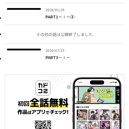
2026年01月29日
2026/01/29
PART1－Ⅰ－③
その他の話は公開終了しました
2026年07月15日
2026/07/15
PART3－Ⅰ－