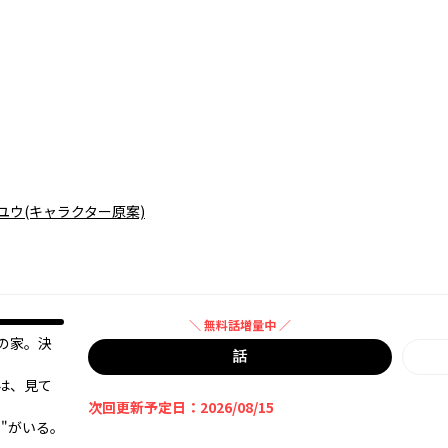
ユウ
(キャラクター原案)
＼ 無料話増量中 ／
の家。決
無料話増量中
話
は、見て
次回更新予定日：2026/08/15
""がいる。