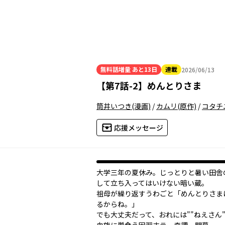
無料話増量
あと13日
連載
2026/06/13
2026年06月13日
【
第7話-2
】
めんとりさま
筒井いつき
(漫画)
/
カムリ
(原作)
/
コタチ
応援メッセージ
大学三年の夏休み。じっとりと暑い田舎
して立ち入ってはいけない暗い蔵。
祖母が繰り返すうわごと「めんとりさま
るからね。」
でも大丈夫――だって、おれには""ねえさん