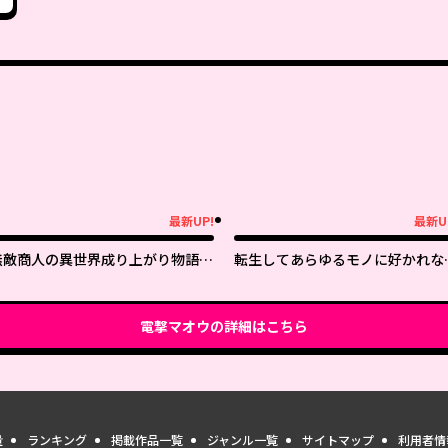
最新UP!
最新U
新UP!
最新UP!
無敵商人の異世界成り上がり物語
転生してあらゆるモノに好かれな
～現代の製品を自在に取り寄せるス
ら異世界で好きな事をして生きて
キルがあるので異世界では楽勝です
く
～
電撃マオウ
の詳細はこちら
量
ランキング
掲載作品一覧
ジャンル一覧
サイトマップ
利用者情