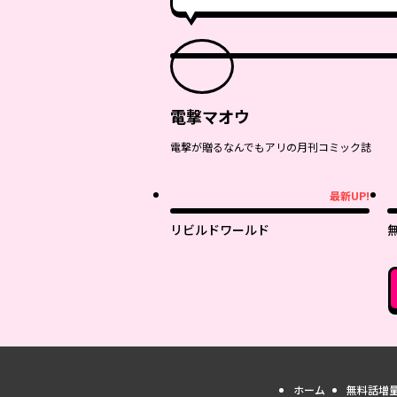
電撃マオウ
電撃が贈るなんでもアリの月刊コミック誌
最新UP!
最新UP!
最
リビルドワールド
ホーム
無料話増