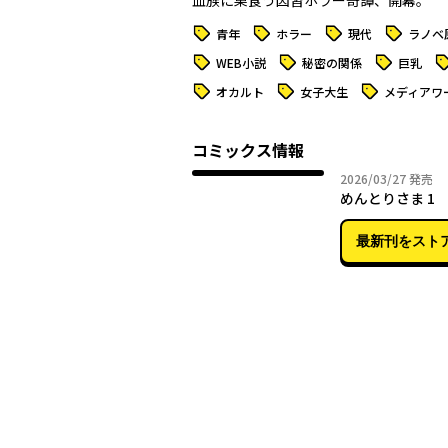
血族に巣食う因習ホラー奇譚、開幕。
タグ
タグ
タグ
タグ
青年
ホラー
現代
ラノベ
タグ
タグ
タグ
タ
WEB小説
秘密の関係
巨乳
タグ
タグ
タグ
オカルト
女子大生
メディアワ
コミックス情報
2026年
2026/03/27
発売
めんとりさま 1
最新刊をスト