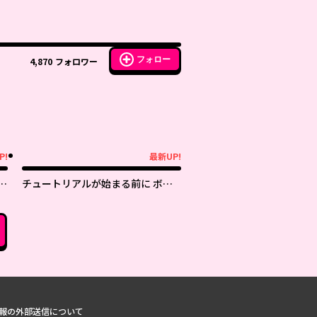
フォロー
4,870
フォロワー
P!
最新UP!
最新UP!
が
チュートリアルが始まる前に ボス
行
キャラ達を破滅させない為に俺がで
きる幾つかの事
報の外部送信について