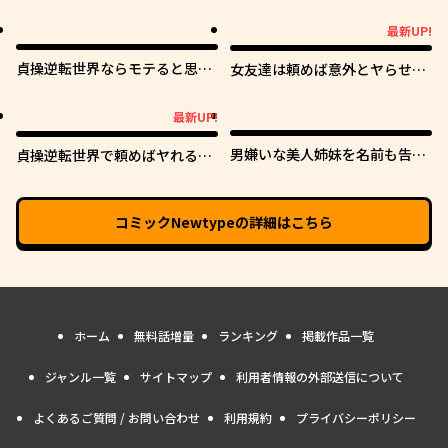
最新UP!
最新UP!
貞操逆転世界ならモテると思っ
女友達は頼めば意外とヤらせて
ていたら
くれる
最新UP!
最新UP!
男嫌いな美人姉妹を名前も告げ
貞操逆転世界で頼めばヤれると
ずに助けたら一体どうなる?
噂の俺
コミックNewtype
の詳細はこちら
ホーム
無料話増量
ランキング
掲載作品一覧
ジャンル一覧
サイトマップ
利用者情報の外部送信について
よくあるご質問 / お問い合わせ
利用規約
プライバシーポリシー