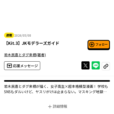
連載
2026/05/08
2026年05月08日
【
Kit.3
】
JKモデラーズガイド
フォロー
若木民喜とダグ来栖
(著者)
Xで投稿する
ライン
応援メッセージ
コピー
若木民喜とダグ来栖が描く、女子高生×超本格模型漫画！ 学校も
SNSもダルいけど、ヤスリがけは止まらない。マスキング地獄、
ホコリ対策の「裸エアブラシ」!? モデラー共感の“あるある”満載
グラフィティ。
詳細情報