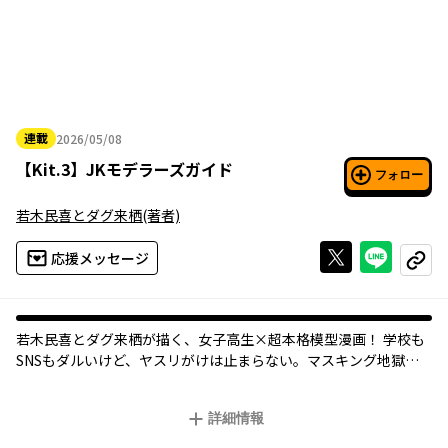
連載
2026/05/08
2026年05月08日
【
Kit.3
】
JKモデラーズガイド
フォロー
若木民喜とダグ来栖
(著者)
Xで投稿する
ライン
応援メッセージ
コピー
若木民喜とダグ来栖が描く、女子高生×超本格模型漫画！ 学校も
SNSもダルいけど、ヤスリがけは止まらない。マスキング地獄、
ホコリ対策の「裸エアブラシ」!? モデラー共感の“あるある”満載
グラフィティ。
詳細情報