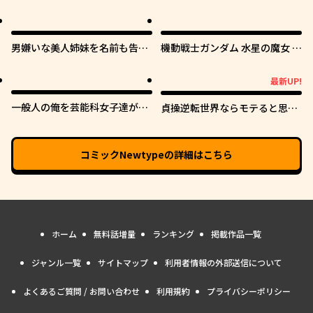
男嫌いな美人姉妹を名前も告げ
機動戦士ガンダム 水星の魔女 青
ずに助けたら一体どうなる?
春フロンティア
最新UP!
最新UP!
一般人の俺を芸能科女子達が逃
貞操逆転世界ならモテると思っ
がしてくれない件。
ていたら
コミックNewtype
の詳細はこちら
ホーム
無料話増量
ランキング
掲載作品一覧
ジャンル一覧
サイトマップ
利用者情報の外部送信について
よくあるご質問 / お問い合わせ
利用規約
プライバシーポリシー