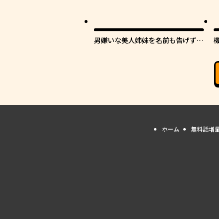
男嫌いな美人姉妹を名前も告げずに
助けたら一体どうなる?
ホーム
無料話増