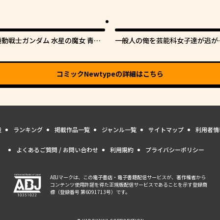
機動戦士ガンダム 水星の魔女 青春
一般人の俺を芸能科女子達が逃が
フロンティア
てくれない件。
コミックNewtype
の詳細はこちら
量
ランキング
掲載作品一覧
ジャンル一覧
サイトマップ
利用者情
よくあるご質問 / お問い合わせ
利用規約
プライバシーポリシー
ABJマークは、この電子書店・電子書籍配信サービスが、著作権者から
コンテンツ使用許諾を得た正規版配信サービスであることを示す登録商
標（登録番号 第6091713号）です。