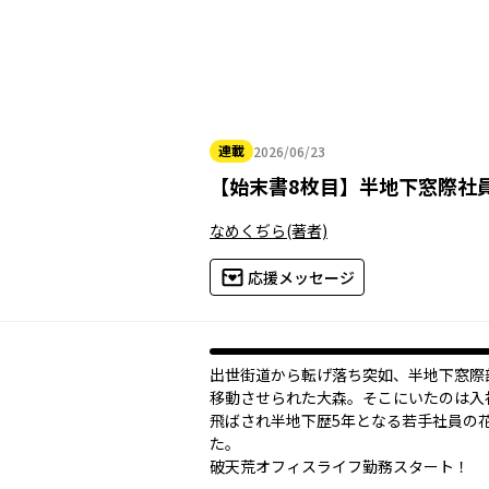
連載
2026/06/23
2026年06月23日
【
始末書8枚目
】
半地下窓際社
なめくぢら
(著者)
応援メッセージ
出世街道から転げ落ち突如、半地下窓際
移動させられた大森。そこにいたのは入
飛ばされ半地下歴5年となる若手社員の
た。
破天荒オフィスライフ勤務スタート！