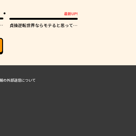
最新UP!
最新UP!
し
貞操逆転世界ならモテると思ってい
たら
報の外部送信について