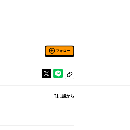
フォロー
Xで投稿する
ラインでシェアする
コピーする
1話から