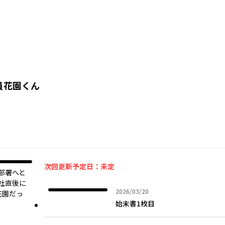
員花園くん
次回更新予定日：未定
部署へと
社直後に
2026年03月20日
2026/03/20
花園だっ
始末書1枚目