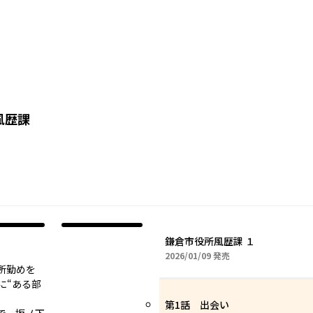
風歴課
鎌倉市役所風歴課 １
2026年01月09日
2026/01/09
発売
所勤めを
に“ある部
第1話 出会い