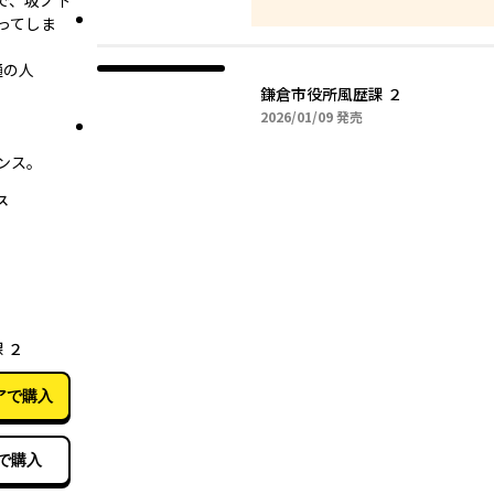
で、坂ノ下
ってしま
通の人
鎌倉市役所風歴課 ２
2026年01月09日
2026/01/09
発売
。
ンス。
ス
01月09日
 ２
アで購入
で購入