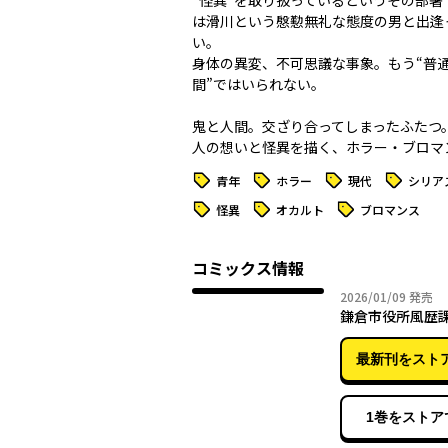
“怪異”を取り扱っているというその部署
は滑川という慇懃無礼な態度の男と出逢
い――。
身体の異変、不可思議な事象。もう“普
間”ではいられない。
鬼と人間。交ざり合ってしまったふたつ
人の想いと怪異を描く、ホラー・ブロマ
タグ
タグ
タグ
タグ
青年
ホラー
現代
シリア
タグ
タグ
タグ
怪異
オカルト
ブロマンス
コミックス情報
2026年
2026/01/09
発売
鎌倉市役所風歴課
最新刊をスト
1巻をストア