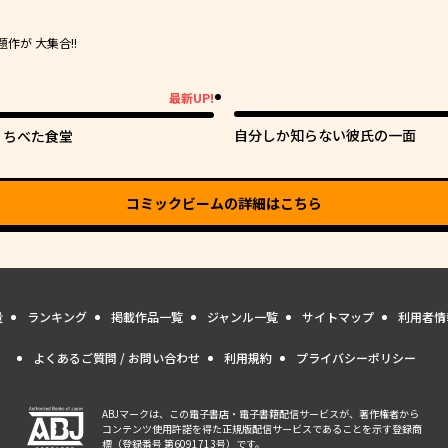
が 大集合!!
最新UP!
新UP!
自分しか知らない彼氏の一面
くちべた食堂
コミックビーム
の詳細はこちら
量
ランキング
掲載作品一覧
ジャンル一覧
サイトマップ
利用者情
よくあるご質問 / お問い合わせ
利用規約
プライバシーポリシー
ABJマークは、この電子書店・電子書籍配信サービスが、著作権者から
コンテンツ使用許諾を得た正規版配信サービスであることを示す登録商
標（登録番号 第6091713号）です。