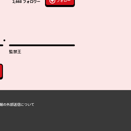
フォロー
2,668
フォロワー
監禁王
報の外部送信について