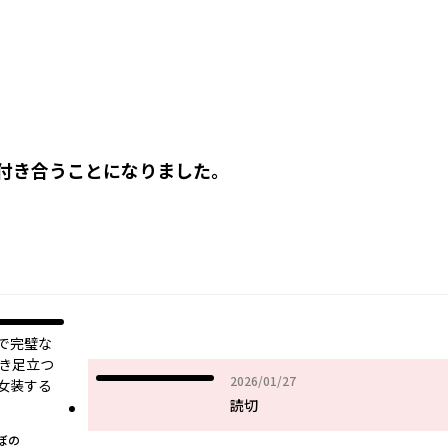
付き合うことになりました。
で完璧な
浮き足立つ
2026年01月27日
2026/01/27
女装する
読切
ぼの