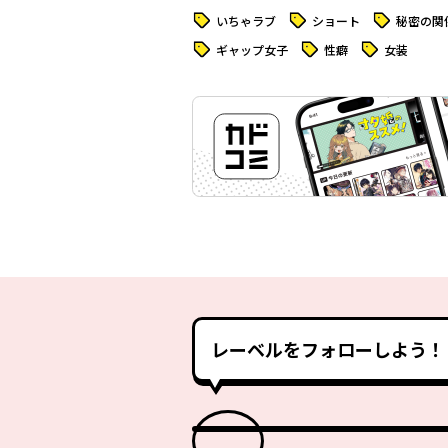
タグ
タグ
タグ
いちゃラブ
ショート
秘密の関
タグ
タグ
タグ
ギャップ女子
性癖
女装
レーベルをフォローしよう！