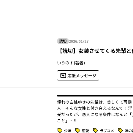
読切
2026/01/27
2026年01月27日
【
読切
】
女装させてくる先輩と
いうのす
(著者)
応援メッセージ
憧れの白桃ゆきの先輩は、美しくて可憐
人…そんな女性と付き合えるなんて！ 
光だったが、恋人になる条件はなんと「
こと」…!?
タグ
タグ
タグ
タグ
少年
恋愛
ラブコメ
ほの