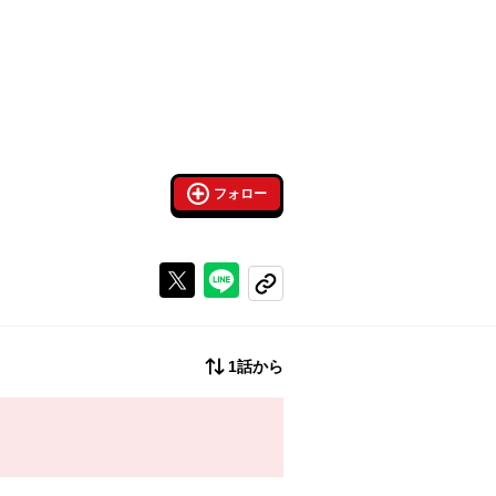
フォロー
Xで投稿する
ラインでシェアする
コピーする
1話から