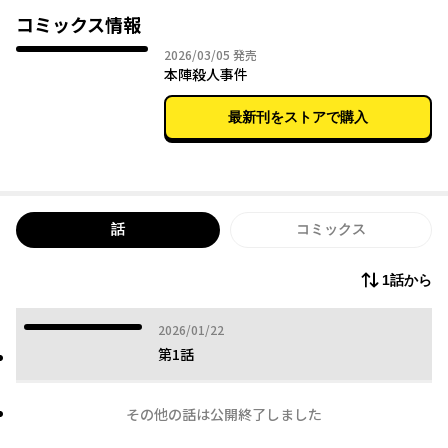
タイム・ベスト100（The 100 Best Mystery & Thriller Books of
コミックス情報
All Time）選出。
2026年03月05日
2026/03/05
発売
世界に誇るジャパニーズミステリーの金字塔を、美麗に完全コミ
本陣殺人事件
カライズ。
最新刊をストアで購入
注：作中では一部、現在では不適切とされている表現もあります
が、原作を尊重し、基本的にオリジナルのまま採用しました。
話
コミックス
1話から
2026年01月22日
2026/01/22
第1話
その他の話は公開終了しました