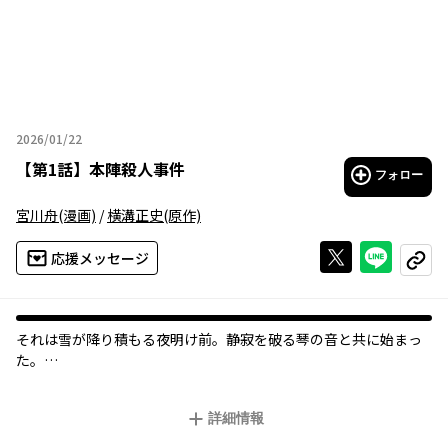
2026/01/22
2026年01月22日
【
第1話
】
本陣殺人事件
フォロー
宮川舟
(漫画)
/
横溝正史
(原作)
Xで投稿する
ライン
応援メッセージ
コピー
それは雪が降り積もる夜明け前。静寂を破る琴の音と共に始まっ
た――。
伝説と化した「金田一耕助シリーズ」第一作。完全なる密室に、
誰もが知る名探偵が挑む。
詳細情報
『タイム』誌が選ぶ「史上最高のミステリー&スリラー本」オール