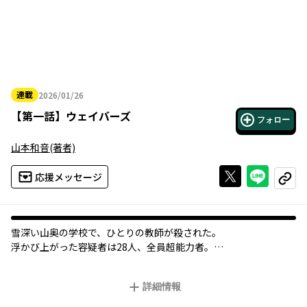
連載
2026/01/26
2026年01月26日
【
第一話
】
ウェイバーズ
フォロー
山本和音
(著者)
Xで投稿する
ライン
応援メッセージ
コピー
雪深い山奥の学校で、ひとりの教師が殺された。
浮かび上がった容疑者は28人、全員超能力者――。
『生き残った6人によると』の山本和音の最新作は、
超能力者たち（ウェイバーズ）による学園青春ミステリー。
詳細情報