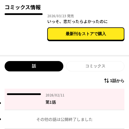
「私が一番、先輩をわかっていると思ってた。」
コミックス情報
恋より重い感情がぶつかり合う、ガールミーツガール
2026年03月23日
2026/03/23
発売
いっそ、恋だったらよかったのに
最新刊をストアで購入
話
コミックス
1話から
2026年02月11日
2026/02/11
第1話
その他の話は公開終了しました