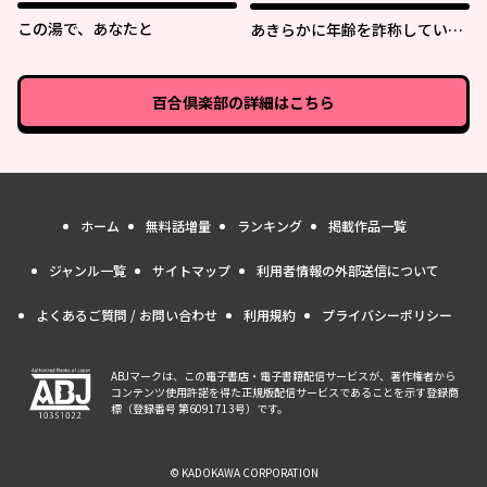
この湯で、あなたと
あきらかに年齢を詐称している
女子高生VTuber
百合倶楽部
の詳細はこちら
ホーム
無料話増量
ランキング
掲載作品一覧
ジャンル一覧
サイトマップ
利用者情報の外部送信について
よくあるご質問 / お問い合わせ
利用規約
プライバシーポリシー
ABJマークは、この電子書店・電子書籍配信サービスが、著作権者から
コンテンツ使用許諾を得た正規版配信サービスであることを示す登録商
標（登録番号 第6091713号）です。
© KADOKAWA CORPORATION