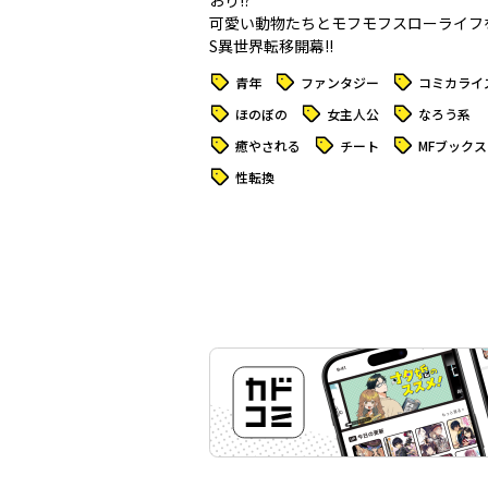
おり――!?
可愛い動物たちとモフモフスローライフ
S異世界転移開幕!!
タグ
タグ
タグ
青年
ファンタジー
コミカライ
タグ
タグ
タグ
ほのぼの
女主人公
なろう系
タグ
タグ
タグ
癒やされる
チート
MFブックス
タグ
性転換