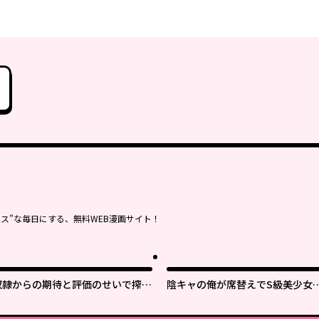
ス”な毎日にする、無料WEB漫画サイト！
奴隷からの期待と評価のせいで搾取
陰キャの俺が席替えでS級美少女
できないのだが
囲まれたら秘密の関係が始まった