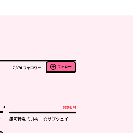
フォロー
7,376
フォロワー
最新UP!
最新UP!
に
銀河特急 ミルキー☆サブウェイ
。