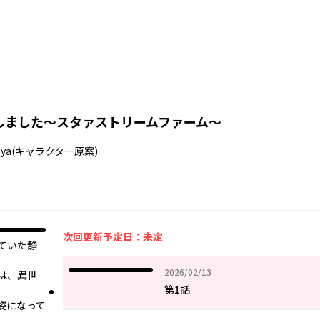
しました～スタァストリームファーム～
ya
(キャラクター原案)
次回更新予定日：未定
ていた静
2026年02月13日
2026/02/13
は、異世
第1話
姿になって