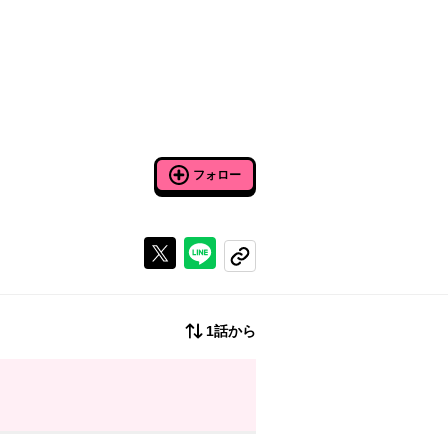
フォロー
Xで投稿する
ラインでシェアする
コピーする
1話から