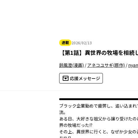
連載
2026/02/13
2026年02月13日
【
第1話
】
異世界の牧場を相続
鈴風澄
(漫画)
/
アネコユサギ
(原作)
/
nyan
応援メッセージ
ブラック企業勤めで疲弊し、追い込まれ
流。
ある日、大好きな祖父から譲り受けたの
界の牧場だった!?
その上、異世界に行くと、なぜか少女の