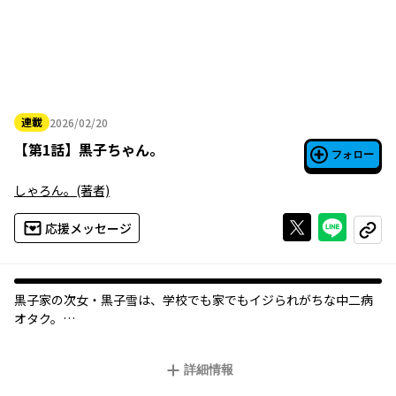
連載
2026/02/20
2026年02月20日
【
第1話
】
黒子ちゃん。
フォロー
しゃろん。
(著者)
Xで投稿する
ライン
応援メッセージ
コピー
黒子家の次女・黒子雪は、学校でも家でもイジられがちな中二病
オタク。
しかし、彼女の兄妹は全員が天才という最強のシスコン一家!
長女は人類最強の女、次男はIQ300の男、末っ子は音楽の天才。
詳細情報
彼らの深い愛に包まれ、雪は時にクラスのグループチャットに家
族へのメッセージを誤爆したり 、カラオケでウケを狙って盛大に