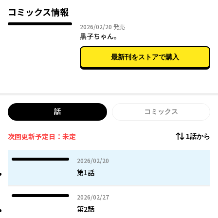
スベったり。
コミックス情報
きっとあなたの黒歴史も、雪ちゃんなら笑いに変えてくれるは
2026年02月20日
2026/02/20
発売
ず。
黒子ちゃん。
愛すべき失敗だらけの日常が詰まった、ハイテンション・コメデ
ィ開幕!
最新刊をストアで購入
話
コミックス
次回更新予定日：未定
1話から
2026年02月20日
2026/02/20
第1話
2026年02月27日
2026/02/27
第2話