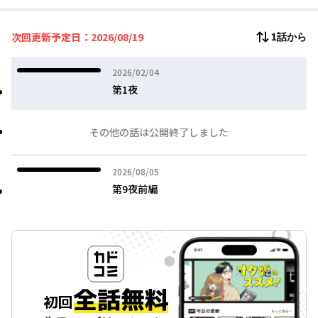
あの手この手を尽くし、精気を食らおうとするサキュバス！
追い払うために藤田が振る舞うものとは…！！
次回更新予定日：2026/08/19
1話から
2026年02月04日
2026/02/04
第1夜
その他の話は公開終了しました
2026年08月05日
2026/08/05
第9夜前編