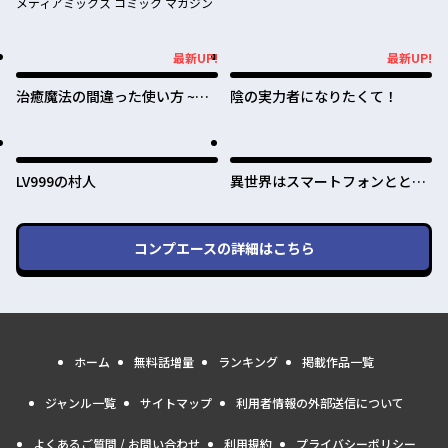
メディアミックス コミック マガジン
最新UP!
最新UP!
最新UP!
最新UP!
治癒魔法の間違った使い方 ~戦
陰の実力者になりたくて！
場を駆ける回復要員~
LV999の村人
異世界はスマートフォンととも
に。
コンプエース
の詳細はこちら
ホーム
無料話増量
ランキング
掲載作品一覧
ジャンル一覧
サイトマップ
利用者情報の外部送信について
よくあるご質問 / お問い合わせ
利用規約
プライバシーポリシー