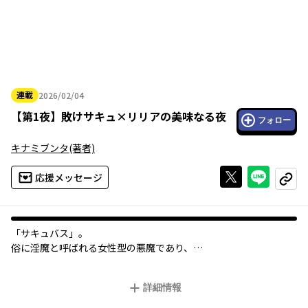
連載
2026/02/04
2026年02月04日
【
第1夜
】
敗けサキュ×リリアの美味なる夜
フォロー
キナミブンタ
(著者)
Xで投稿する
ライン
応援メッセージ
コピー
「サキュバス」――。
俗に淫魔と呼ばれる女性型の悪魔であり、
彼女達は男性を誘惑し、精気を搾り取り、果ては死に至らしめる
という…。
詳細情報
とある夜、大学生の藤田優作の自宅に、一人のサキュバスが襲来
する！