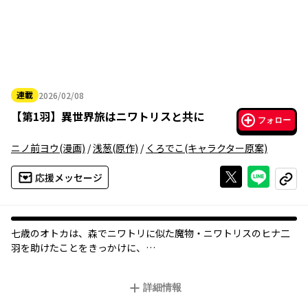
連載
2026/02/08
2026年02月08日
【
第1羽
】
異世界旅はニワトリスと共に
フォロー
ニノ前ヨウ
(漫画)
/
浅葱
(原作)
/
くろでこ
(キャラクター原案)
Xで投稿する
ライン
応援メッセージ
コピー
七歳のオトカは、森でニワトリに似た魔物・ニワトリスのヒナ二
羽を助けたことをきっかけに、
日本のサラリーマンだった前世の記憶を思い出す。
詳細情報
しかし現実は、貧乏な大家族。
親ニワトリスから託されたヒナたちを育てる余裕などなかった。