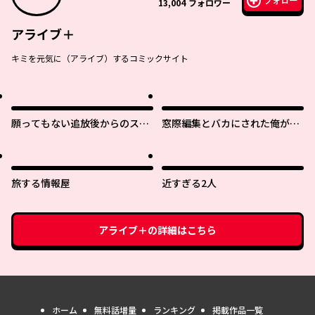
フォロー
13,004
フォロワー
アライブ＋
キミを元気に（アライブ）するコミックサイト
願ってもない追放後からのスロ
窓際編集とバカにされた俺が、
ーライフ？ 〜引退したはずが成
双子ＪＫと同居することになっ
り行きで美少女ギャルの師匠に
た
なったらなぜかめちゃくちゃ懐
かれた〜
旅する情報屋
近すぎる2人
アライブ＋
の詳細はこちら
ホーム
無料話増量
ランキング
掲載作品一覧