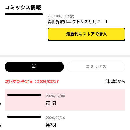
コミックス情報
家族の反対を押し切り、三年。
2026年06月26日
2026/06/26
発売
ヒナたちは立派なメスのニワトリスへと成長し、貴重な卵を産む
異世界旅はニワトリスと共に １
ようになる。
すると今度は、その卵を兄妹たちに狙われることになってしま
最新刊をストアで購入
い……！？
「こんな家、もう出ていってやる！」
十歳のオトカは、シロちゃん、クロちゃんと名付けた
もふもふ最強ニワトリスたちと共に、夜逃げを決行する。
話
コミックス
こうして、かわいくてもふもふな最強ヒロインたちと、
自由気ままな異世界旅が始まる――！
次回更新予定日：2026/08/17
1話から
2026年02月08日
2026/02/08
第1羽
2026年02月16日
2026/02/16
第2羽