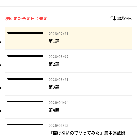
何故かハプニングが起きてエッチな展開になってしまう!!? 健全に
遊びたい少年少女たちは、
子供の遊びを通じて、どんどんインモラルな関係になってしま
次回更新予定日：未定
1話から
い……!?
この年になってやる子供の遊びはエッチで楽しい!! インモラル青
2026年02月21日
2026/02/21
春コメディ!!!!
第1話
2026年03月07日
2026/03/07
第2話
2026年03月21日
2026/03/21
第3話
2026年04月04日
2026/04/04
第4話
2026年06月13日
2026/06/13
『描けないのでヤってみた』集中連載開