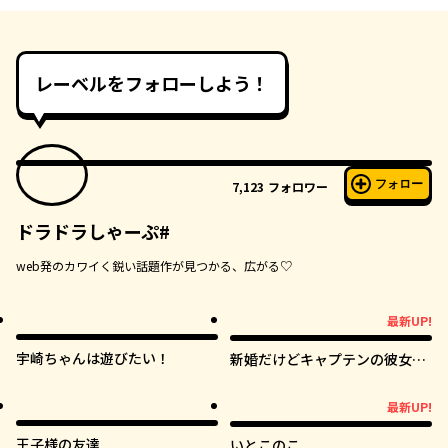
レーベルをフォローしよう！
フォロー
7,123
フォロワー
ドラドラしゃーぷ#
web発のカワイく鋭い話題作が見つかる、広がる♡
最新UP!
最新UP!
宇崎ちゃんは遊びたい！
新婚だけどキャプテンの彼女と
はまだヤれない
最新UP!
最新UP!
王子様の友達
いとこのこ