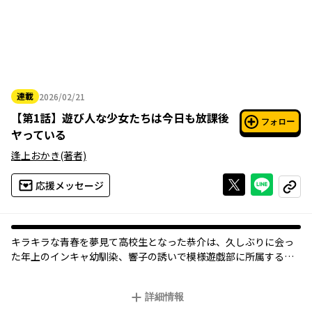
連載
2026/02/21
2026年02月21日
【
第1話
】
遊び人な少女たちは今日も放課後
フォロー
ヤっている
逢上おかき
(著者)
Xで投稿する
ライン
応援メッセージ
コピー
キラキラな青春を夢見て高校生となった恭介は、久しぶりに会っ
た年上のインキャ幼馴染、響子の誘いで模様遊戯部に所属するこ
とに。
幼少期に遊んだ「おままごと」や「かくれんぼ」などを高校生で
詳細情報
やる知的でスマートな部活なのだが、