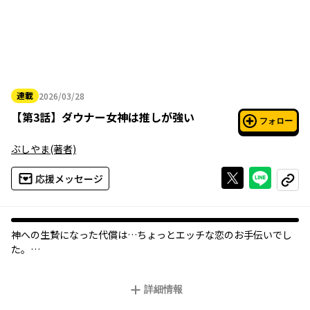
連載
2026/03/28
2026年03月28日
【
第3話
】
ダウナー女神は推しが強い
フォロー
ぶしやま
(著者)
Xで投稿する
ライン
応援メッセージ
コピー
神への生贄になった代償は…ちょっとエッチな恋のお手伝いでし
た。
神への生贄が盛んな異世界でアトラトリは、病と穢れを司る女神
詳細情報
ウェウェトチトリの生贄と捧げられた。
このまま死を待つのみ…と思いきや、女神からの積極的なセック