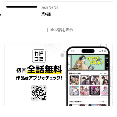
2026年05月09日
2026/05/09
第6話
全
12
話を表示