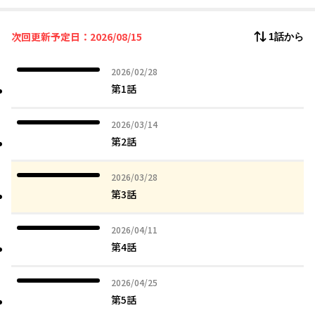
スアピールでアトラトリは辟易していた!!?
彼女がこうも積極的な理由…それは、恋の病をしるため!!! 病と穢
次回更新予定日：2026/08/15
1話から
れを司る神にも関わらず、恋を知らないウェウェトチトリは、生
贄であるアトラトリに迫りまくって学ぼうとしてるのだ。
2026年02月28日
2026/02/28
こうして始まる、女神とのちょっと卑猥な恋のレッスン。果たし
第1話
て女神は恋を学ぶことができるのか!!!
2026年03月14日
2026/03/14
第2話
2026年03月28日
2026/03/28
第3話
2026年04月11日
2026/04/11
第4話
2026年04月25日
2026/04/25
第5話