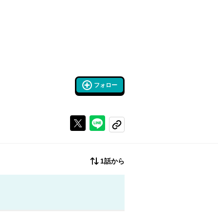
フォロー
Xで投稿する
ラインでシェアする
コピーする
1話から