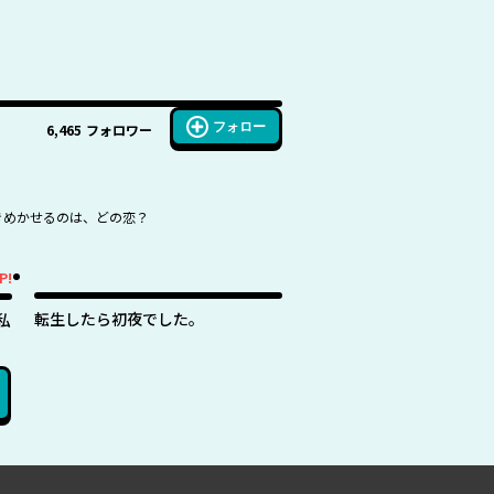
フォロー
6,465
フォロワー
ときめかせるのは、どの恋？
P!
転生したら初夜でした。
私