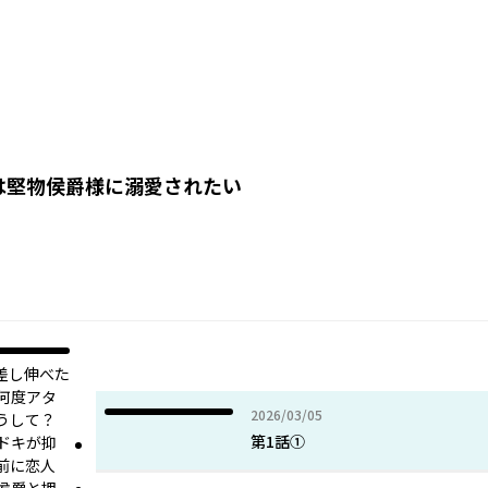
は堅物侯爵様に溺愛されたい
差し伸べた
何度アタ
2026年03月05日
2026/03/05
うして？
第1話①
ドキが抑
前に恋人