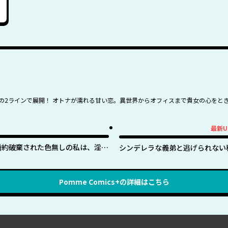
ュ)…現代の2ラインで展開！ オトナが濡れる甘い恋。異世界からオフィスまで貴女の心を
最新U
最新UP!
婚約破棄された色無しの私は、淫紋
シンデレラな義弟と逃げられない
に呪われし英雄の色に染まる
Pomme Comics+
の詳細はこちら