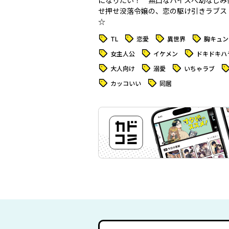
になりたい！ 無口なハイスぺ幼なじみ
せ押せ没落令嬢の、恋の駆け引きラブス
☆
タグ
タグ
タグ
タグ
TL
恋愛
異世界
胸キュン
タグ
タグ
タグ
女主人公
イケメン
ドキドキハ
タグ
タグ
タグ
タ
大人向け
溺愛
いちゃラブ
タグ
タグ
カッコいい
同居