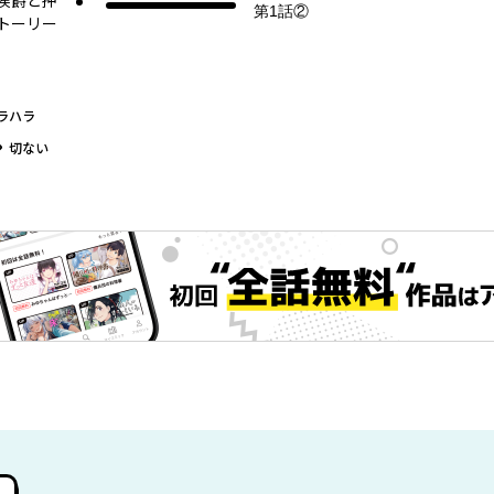
侯爵と押
第1話②
トーリー
ラハラ
グ
切ない