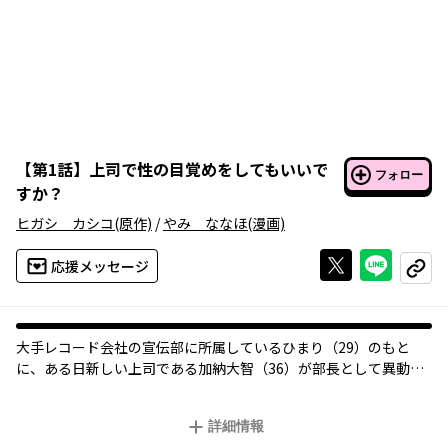
【
第1話
】
上司で性の目覚めをしてもいいで
フォロー
すか？
ヒガシ カシコ
(原作)
/
やみ ななほ
(漫画)
Xで投稿する
ライン
応援メッセージ
コピー
大手レコード会社の宣伝部に所属しているひまり（29）のもと
に、ある日新しい上司である加納大智（36）が部長として異動し
てきた。初対面の加納となぜか目が合い不思議に思いつつも、仕
事に邁進していた。しかし学生時代から付き合っている彼氏・拓
詳細情報
の自宅を訪れると、ひまりの後輩である麗香と浮気している現場