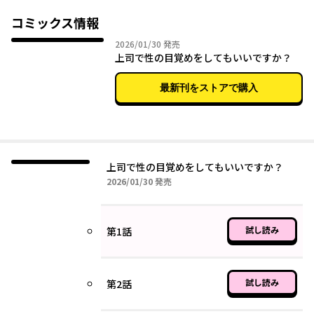
に遭遇し――。拓に「お前よりも麗香ちゃんとの方が何百倍もキモチ
イイ」と言われたことがショックで女性としての自信を喪失して
コミックス情報
しまう。
2026年01月30日
2026/01/30
発売
加納に仕事でのトラブルを助けてもらい、次第に近づいていくひ
上司で性の目覚めをしてもいいですか？
まりと加納。自信を失っていたひまりだったが、加納からとろけ
るようなキスをされ、今まで感じたことのない快感を知ってい
最新刊をストアで購入
き……。
キスがこんなに気持ちいいなんて知らなかった。失恋して絶望し
ていた私が、7歳年上の上司に求められ溺れていき……29歳にして
初めての「性の目覚め」してしまいました。
「触れたいと思ったから触れている。俺が触れるのはいやか？」
上司で性の目覚めをしてもいいですか？
イケメン上司からの優しく甘いキスに、私どうにかなってしまい
2026年01月30日
2026/01/30
発売
そう――。カクヨム“「夫にナイショ」シリーズ漫画原作コンテス
ト”にて佳作を受賞した原作小説をコミカライズ！
試し読み
第1話
試し読み
第2話