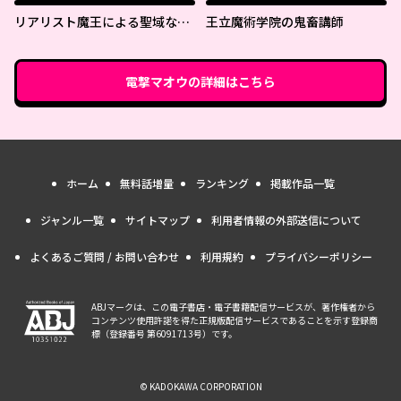
リアリスト魔王による聖域なき
王立魔術学院の鬼畜講師
異世界改革
電撃マオウ
の詳細はこちら
ホーム
無料話増量
ランキング
掲載作品一覧
ジャンル一覧
サイトマップ
利用者情報の外部送信について
よくあるご質問 / お問い合わせ
利用規約
プライバシーポリシー
ABJマークは、この電子書店・電子書籍配信サービスが、著作権者から
コンテンツ使用許諾を得た正規版配信サービスであることを示す登録商
標（登録番号 第6091713号）です。
© KADOKAWA CORPORATION