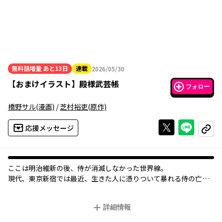
無料話増量
あと13日
連載
2026/05/30
2026年05月30日
【
おまけイラスト
】
殿様武芸帳
フォロー
橋野サル
(漫画)
/
芝村裕吏
(原作)
Xで投稿する
ライン
応援メッセージ
コピー
ここは明治維新の後、侍が消滅しなかった世界線――。
現代、東京新宿では最近、生きた人に憑りついて暴れる侍の亡
霊、通称「侍霊」が増加し続けていた。新宿を領地とする若殿
様・輝家は同級生の領民・美寿の願いにより、侍霊退治に出陣す
詳細情報
ることになるが――？
現代に生きる若殿様の活躍を描く現代時代劇、ここに開幕！