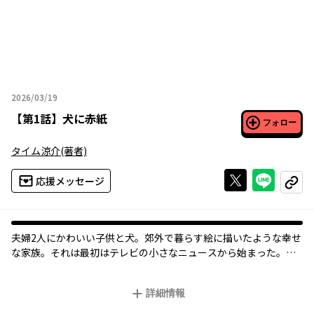
2026/03/19
2026年03月19日
【
第1話
】
犬に赤紙
フォロー
タイム涼介
(著者)
Xで投稿する
ライン
応援メッセージ
コピー
夫婦2人にかわいい子供と犬。郊外で暮らす絵に描いたような幸せ
な家族。それは最初はテレビの小さなニュースから始まった。明
るかった日常に少しずつ影が差し、大人たちの顔が曇り始め、そ
れはやがて子供たちにも……。
詳細情報