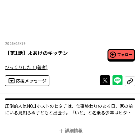
2026/03/19
2026年03月19日
【
第1話
】
よあけのキッチン
フォロー
びっくりした！
(著者)
Xで投稿する
ライン
応援メッセージ
コピー
圧倒的人気NO.1ホストのヒタチは、仕事終わりのある日、家の前
にいる見知らぬ子どもと出会う。「いと」と名乗る少年はヒタチ
の母親からの手紙を持っており、ヒタチは彼と生活をすることに
なるが、ヒタチは人前で食事をすることにトラウマがあっ
詳細情報
て……。食に一切興味がない料理ベタがゆっくりステップアップ
していく料理マンガ、はじまりはじまりーー！