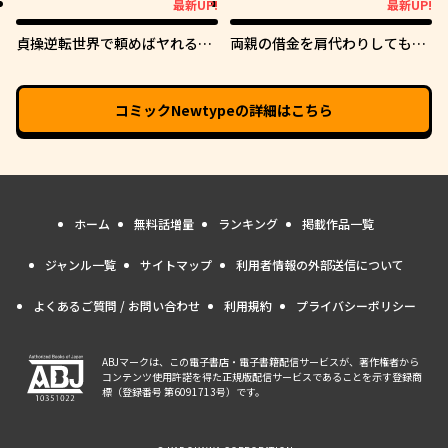
最新UP!
最新UP!
最新UP!
最新UP!
貞操逆転世界で頼めばヤれると
両親の借金を肩代わりしてもら
噂の俺
う条件は日本一可愛い女子高生
と一緒に暮らすことでした。
コミックNewtype
の詳細はこちら
ホーム
無料話増量
ランキング
掲載作品一覧
ジャンル一覧
サイトマップ
利用者情報の外部送信について
よくあるご質問 / お問い合わせ
利用規約
プライバシーポリシー
ABJマークは、この電子書店・電子書籍配信サービスが、著作権者から
コンテンツ使用許諾を得た正規版配信サービスであることを示す登録商
標（登録番号 第6091713号）です。