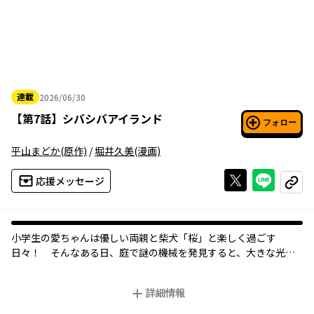
連載
2026/06/30
2026年06月30日
【
第7話
】
シバシバアイランド
フォロー
平山まどか
(原作)
/
堀井久美
(漫画)
Xで投稿する
ライン
応援メッセージ
コピー
小学生の愛ちゃんは優しい両親と柴犬「桜」と楽しく過ごす
日々！ そんなある日、庭で謎の機械を発見すると、大きな光に
包まれ、愛ちゃんはなんと高校生へと成長！ さらには桜の言葉
もわかるようになっていて――ドタバタ愛犬コメディはじまります！
詳細情報