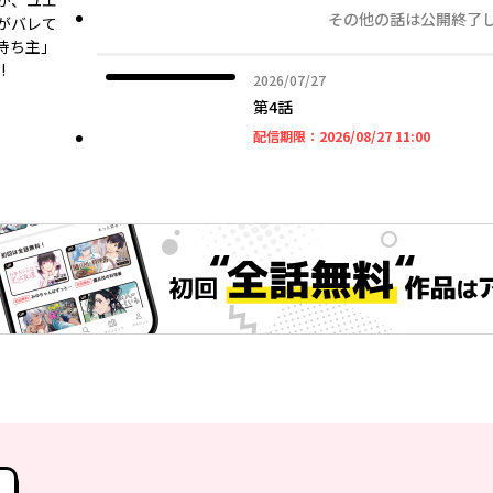
が、ユエ
その他の話は公開終了
がバレて
持ち主」
!
2026年07月27日
2026/07/27
第4話
2026年08
配信期限：
2026/08/27 11:00