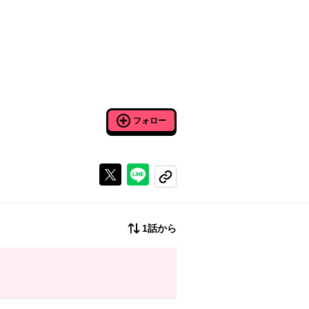
フォロー
Xで投稿する
ラインでシェアする
コピーする
1話から