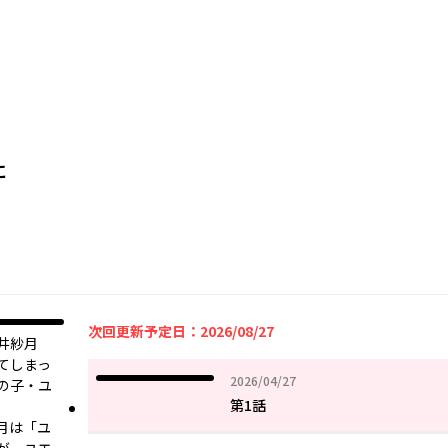
に
次回更新予定日：2026/08/27
井紗月
てしまっ
2026年04月27日
2026/04/27
女の子・ユ
第1話
月は「ユ