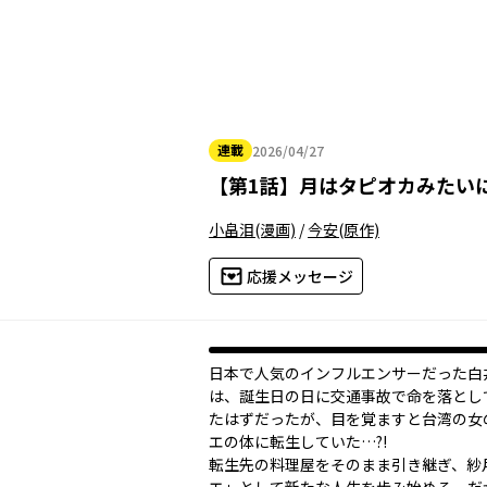
連載
2026/04/27
2026年04月27日
【
第1話
】
月はタピオカみたい
小畠泪
(漫画)
/
今安
(原作)
応援メッセージ
日本で人気のインフルエンサーだった白
は、誕生日の日に交通事故で命を落とし
た――はずだったが、目を覚ますと台湾の
エの体に転生していた…?!
転生先の料理屋をそのまま引き継ぎ、紗