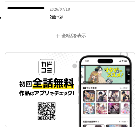
2026年07月18日
2026/07/18
2話ｰ②
全
8
話を表示