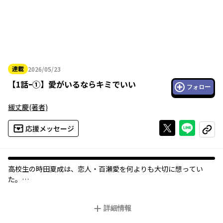
連載
2026/05/23
2026年05月23日
【
1話ｰ①
】
愛がいるならキミでいい
フォロー
緩丈慶
(著者)
Xで投稿する
ライン
応援メッセージ
コピー
高校生の時田夏成は、恋人・百瀬愛を何よりも大切に想ってい
た。
しかしある日、夏成とかつて同じ少年院に通っていた夜宮希実に
よって、愛は刺殺されてしまう。
詳細情報
突然の出来事に言葉を失う夏成は、希実に名前を呼ばれるが、そ
の声はどこか懐かしく、優しくて――⁉