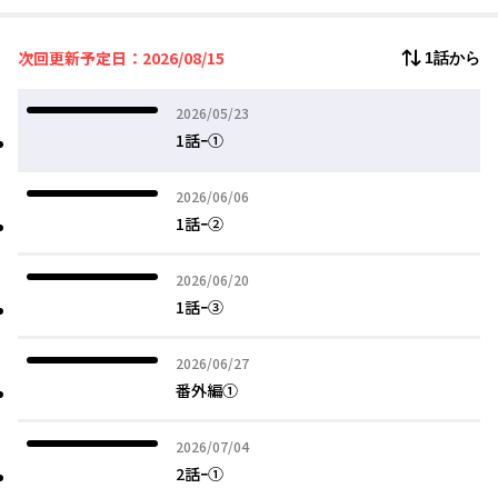
それ以来、希実の身体の中で、愛と希実の人格が入れ替わるよう
になる。
次回更新予定日：2026/08/15
1話から
最愛の恋人と、深い怨みを抱く殺人犯との狭間で、夏成はそれで
も愛することを続けられるのか。
執着・救済・恋愛の狂気を描く、青春ラブサスペンス、開幕─
2026年05月23日
2026/05/23
─。
1話ｰ①
2026年06月06日
2026/06/06
1話ｰ②
2026年06月20日
2026/06/20
1話ｰ③
2026年06月27日
2026/06/27
番外編①
2026年07月04日
2026/07/04
2話ｰ①