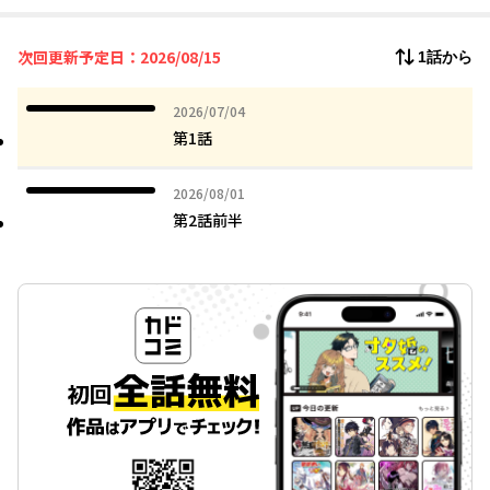
で、アイドルを辞めたい奈緒の罠だった!!!
彼女の願いのため、偽の彼氏として一生懸命振る舞う海斗。奈緒
次回更新予定日：2026/08/15
1話から
もアイドルを辞めるために、彼女として性的なことまで精いっぱ
い演じるが、徐々に奈緒は海斗に惹かれていき……。
2026年07月04日
2026/07/04
DL数30万超えの「レンタル彼女」シリーズの作者が送る、腹黒ア
第1話
イドルとクソ真面目男による偽カレカノラブコメ!!!!
2026年08月01日
2026/08/01
第2話前半