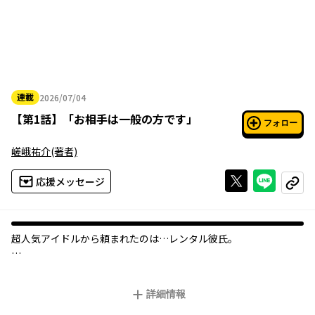
連載
2026/07/04
2026年07月04日
【
第1話
】
「お相手は一般の方です」
フォロー
嵯峨祐介
(著者)
Xで投稿する
ライン
応援メッセージ
コピー
超人気アイドルから頼まれたのは…レンタル彼氏。
お金はないが正義感はある高校生・海斗は、今を時めく人気アイ
ドル・奈緒から「レンタル彼氏」を依頼される!!
詳細情報
最初は断る海斗だったが、多額の依頼料とストーカー被害防止の
ため、引き受けることに。しかしそれは、偽の恋人を作ること