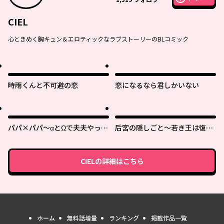
CIEL
心ときめく胸キュン＆エロティックなラブストーリーのBLコミック
時雨くんと不可避の恋
恋になるなら君しかいない
パパ×パパ～αとΩで夫夫やって
后宮の隠しごと～若き王は復讐
ます～
の褥で愛を知る～
CIEL
の詳細はこちら
ホーム
無料話増量
ランキング
掲載作品一覧