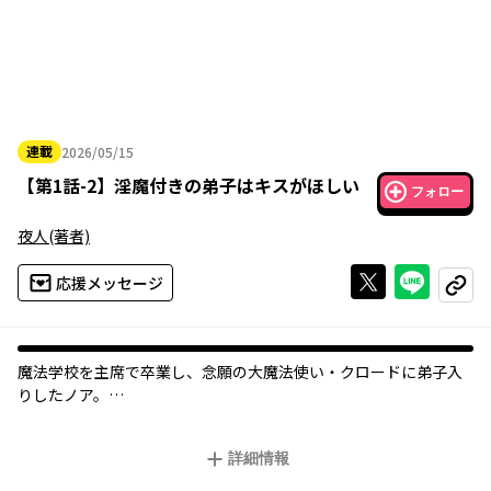
連載
2026/05/15
2026年05月15日
【
第1話-2
】
淫魔付きの弟子はキスがほしい
フォロー
夜人
(著者)
Xで投稿する
ライン
応援メッセージ
コピー
魔法学校を主席で卒業し、念願の大魔法使い・クロードに弟子入
りしたノア。
しかし、淫魔に憑りつかれてしまい──!?
詳細情報