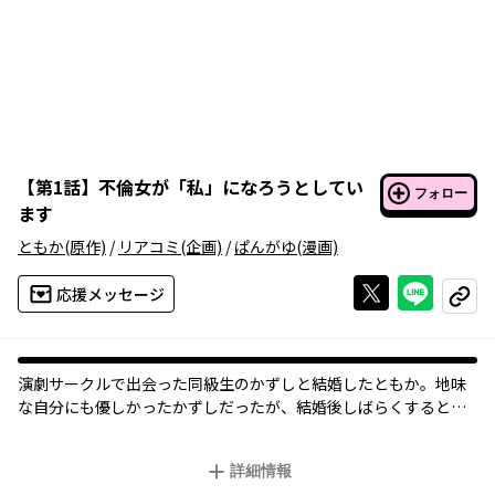
【
第1話
】
不倫女が「私」になろうとしてい
フォロー
ます
ともか
(原作)
/
リアコミ
(企画)
/
ぱんがゆ
(漫画)
Xで投稿する
ライン
応援メッセージ
コピー
演劇サークルで出会った同級生のかずしと結婚したともか。地味
な自分にも優しかったかずしだったが、結婚後しばらくすると豹
変。モラハラ夫と化してしまった…。
ある日演劇サークルの後輩・アンリのSNSが目に留まり、開くと―
詳細情報
―。え！？これってかずしと不倫してるってこと！？不倫の匂わ