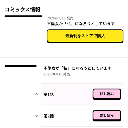
せが出てくる出てくる…。
しかも、アンリは次第にともかの髪型や服装をまねし始め、密会
コミックス情報
の様子をアップしていき…。「SNSに足跡がついてるってことは
2026年03月16日
2026/03/16
発売
見てるんでしょ？」――これってもしかして私への宣戦布告！？夫も
不倫女が「私」になろうとしています
不倫相手も絶対に許さない…！
最新刊をストアで購入
不倫女が「私」になろうとしています
2026年03月16日
2026/03/16
発売
試し読み
第1話
試し読み
第2話