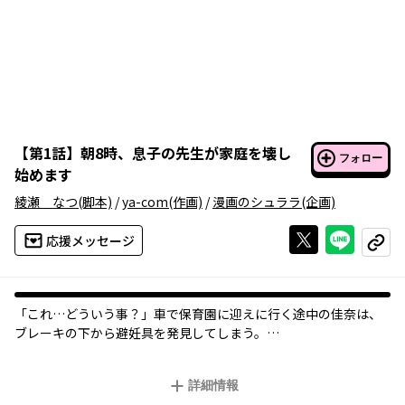
【
第1話
】
朝8時、息子の先生が家庭を壊し
フォロー
始めます
綾瀬 なつ
(脚本)
/
ya-com
(作画)
/
漫画のシュララ
(企画)
Xで投稿する
ライン
応援メッセージ
コピー
「これ…どういう事？」車で保育園に迎えに行く途中の佳奈は、
ブレーキの下から避妊具を発見してしまう。
「まさかうちの夫が？」と疑心暗鬼になりつつも、息子の描いた
家族の絵を見てどこかホッとする佳奈。
詳細情報
「うらやましいです…私もこんな家族が欲しいです♪」ママから