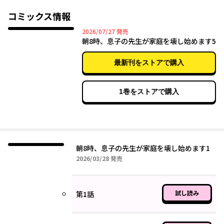
の人望も厚い保育士・清花は佳奈に微笑むが…やがて佳奈は、夫
も息子もママ友も全て清花に操られ、人間関係をズタボロにされ
コミックス情報
る恐怖を味わうことに―!?
2026年07月27日
2026/07/27
発売
※本作は過去に配信していた『パパ、もらっちゃお』と同様の内
朝8時、息子の先生が家庭を壊し始めます5
容を含みます。重複購入にご注意ください。
最新刊をストアで購入
1巻をストアで購入
朝8時、息子の先生が家庭を壊し始めます1
2026年03月28日
2026/03/28
発売
試し読み
第1話