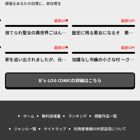
頑張るあなたの日常に、非日常を
最新UP!
最新UP!
最新UP!
最新UP!
捨てられ聖女の異世界ごはん
歴史に残る悪女になるぞ 悪役
旅 隠れスキルでキャンピング
令嬢になるほど王子の溺愛は加
カーを召喚しました
速するようです！
最新UP!
最新UP!
最新UP!
最新UP!
家を追い出されましたが、元気
加護なし令嬢の小さな村 ～さ
に暮らしています ~チートな魔
あ、領地運営を始めましょう！
法と前世知識で快適便利なセカ
～
ンドライフ！~
B's-LOG COMIC
の詳細はこちら
ホーム
無料話増量
ランキング
掲載作品一覧
ジャンル一覧
サイトマップ
利用者情報の外部送信について