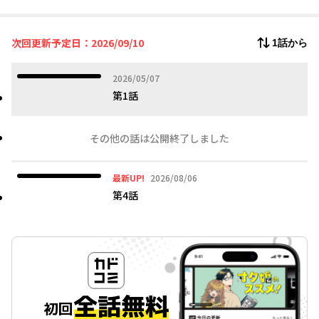
その日からエルゥは、琴子の８畳ワンルームを訪れ、美味しいご
飯を作り食べさせることに。
次回更新予定日：2026/09/10
1話から
美味しいごはんのお礼は–––キス。
インキュバスなんかに惹かれちゃいけない、彼が優しくしてくれ
2026年05月07日
2026/05/07
るのは自分を食べるためだと何度自分に言い聞かせても、美味し
第1話
いご飯と温かい言葉で、徐々に惹かれていってしまう琴子。一方
エルゥも、特定の女性をこんなに気にかける自分を不思議に思っ
て……。
その他の話は公開終了しました
世話焼きインキュバスとお疲れ女子の恋の行方は！？
2026年08月06日
最新UP!
2026/08/06
第4話