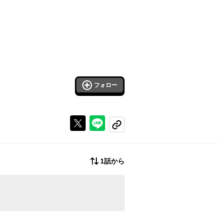
フォロー
Xで投稿する
ラインでシェアする
コピーする
1話から