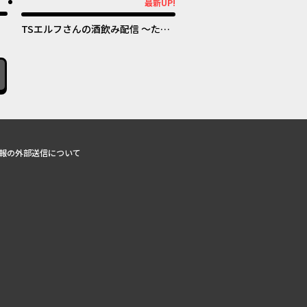
オリジナル
最新UP!
最新UP!
TSエルフさんの酒飲み配信 ～たく
さん飲むからってドワーフじゃない
からな!?～
報の外部送信について