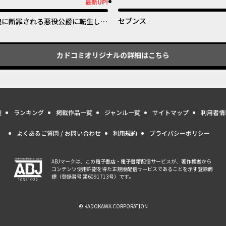
オリジナル
最新UP!
新UP!
セブンス
娘に断罪される悪役公爵に転生して
ました ～悪役ムーブをやめたのに
なぜか娘が『氷の令嬢』化する件～
カドコミオリジナル
の詳細はこちら
量
ランキング
掲載作品一覧
ジャンル一覧
サイトマップ
利用者情
よくあるご質問 / お問い合わせ
利用規約
プライバシーポリシー
ABJマークは、この電子書店・電子書籍配信サービスが、著作権者から
コンテンツ使用許諾を得た正規版配信サービスであることを示す登録商
標（登録番号 第6091713号）です。
© KADOKAWA CORPORATION