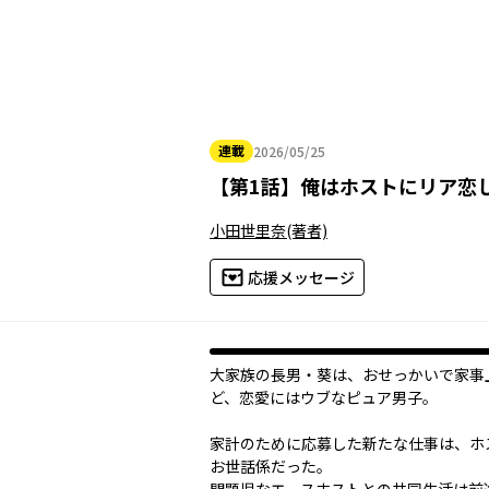
連載
2026/05/25
2026年05月25日
【
第1話
】
俺はホストにリア恋
小田世里奈
(著者)
応援メッセージ
大家族の長男・葵は、おせっかいで家事
ど、恋愛にはウブなピュア男子。
家計のために応募した新たな仕事は、ホ
お世話係だった。