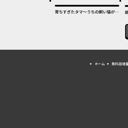
最
育ちすぎたタマ～うちの飼い猫が世
界最強になりました！？～
ホーム
無料話増