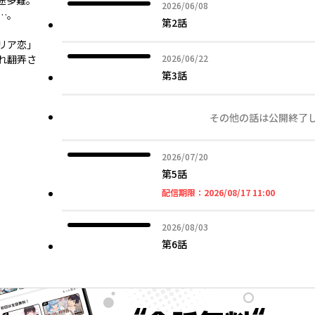
途多難。
2026年06月08日
2026/06/08
…。
第2話
リア恋」
2026年06月22日
れ翻弄さ
2026/06/22
第3話
その他の話は公開終了
2026年07月20日
2026/07/20
第5話
2026年08
配信期限：
2026/08/17 11:00
2026年08月03日
2026/08/03
第6話