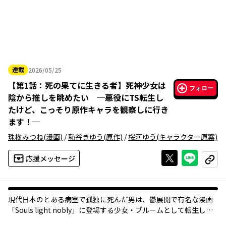
連載
2026/05/25
2026年05月25日
【
第1話：死の果てに生きる者
】
死神少女は
フォロー
陰から推しを眺めたい ─悪役にTS転生し
たけど、こっそり原作キャラを観察しに行き
ます！─
珠樹みつね
(漫画)
/
恥谷きゆう
(原作)
/
桜河ゆう
(キャラクター原案)
Xで投稿する
ライン
応援メッセージ
コピー
現代日本のとある病室で孤独に死んだ男は、鬱展開で有名な漫画
「Souls light nobly」に登場する少女・ブルームとして転生し
た。