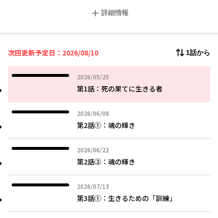
死神の力を操ることでブルームはやがて死に魅入られ、自ら死を
詳細情報
選ぶはずだが──。
「一度死んだことのある俺が死に魅入られるわけがない」
死を経験したことで、ノーリスクで死神の力を扱えることになっ
たブルームは歓喜に震えた。
次回更新予定日：2026/08/10
1話から
「この力があれば――存分に推しカプを眺めることができる!!」
（え、推しカプ……？)という死神の戸惑いをよそに、チート能力
を活用したブルームの推しキャラ観察の日々が始まる！
2026年05月25日
2026/05/25
第1話：死の果てに生きる者
2026年06月08日
2026/06/08
第2話①：魂の輝き
2026年06月22日
2026/06/22
第2話②：魂の輝き
2026年07月13日
2026/07/13
第3話①：生きるための「訓練」