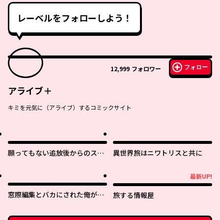
レーベルをフォローしよう！
フォロー
12,999
フォロワー
アライブ＋
キミを元気に（アライブ）するコミックサイト
願ってもない追放後からのスロ
異世界旅はニワトリスと共に
ーライフ？ 〜引退したはずが成
り行きで美少女ギャルの師匠に
最新UP!
最新UP!
なったらなぜかめちゃくちゃ懐
かれた〜
窓際編集とバカにされた俺が、
旅する情報屋
双子ＪＫと同居することになっ
た