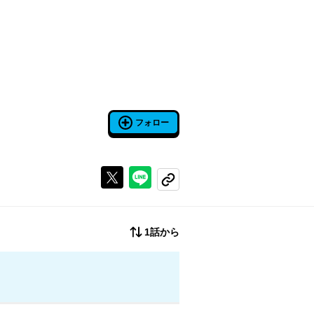
フォロー
Xで投稿する
ラインでシェアする
コピーする
1話から