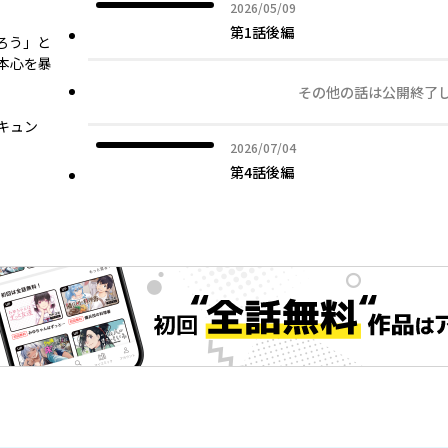
2026年05月09日
2026/05/09
第1話後編
ろう」と
本心を暴
その他の話は公開終了
キュン
2026年07月04日
2026/07/04
第4話後編