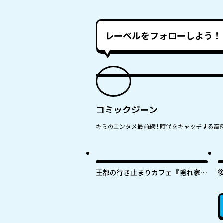
レーベルをフォローしよう！
コミックジーン
キミのエンタメ最前線!! 時代をキャッチする高感
王都の行き止まりカフェ『隠れ家』
～うっかり魔法使いになった私の店
に筆頭文官様がくつろぎに来ます～