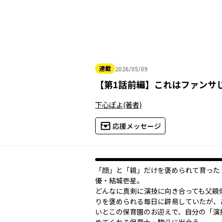
連載
2026/05/09
2026年05月09日
【
第1話前編
】
これはファンサ
下心ぽよ
(著者)
応援メッセージ
「顔」と「親」だけを褒められて育った
優・結城壱星。
どんなに真剣に演技に向き合っても父親
りを褒められる毎日に辟易していたが、
いとこの保育園のお迎えで、自分の「演