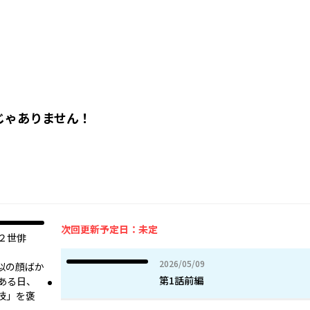
じゃありません！
次回更新予定日：未定
２世俳
2026年05月09日
2026/05/09
似の顔ばか
第1話前編
ある日、
技」を褒