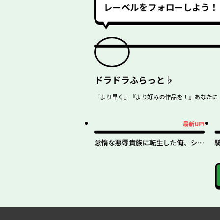
レーベルをフォローしよう！
ドラドラふらっと♭
『より早く』『より好みの作品を！』あなたに！
最新UP!
最新UP!
最
怠惰な悪辱貴族に転生した俺、シナ
リオをぶっ壊したら規格外の魔力で
最凶になった