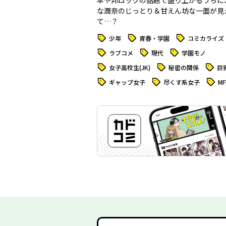
本や邦ロックの話題で盛り上がるうちに
な潤奈のじっとり＆甘えん坊な一面が見
て…？
タグ
タグ
タグ
少年
青春・学園
コミカライズ
タグ
タグ
タグ
ラブコメ
現代
学園モノ
タグ
タグ
タグ
女子高校生(JK)
秘密の関係
巨
タグ
タグ
タグ
ギャップ女子
尽くす系女子
M