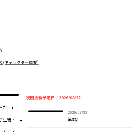
い
の
(キャラクター原案)
次回更新予定日：2026/08/22
日だけ」
2026年07月23日
2026/07/23
第3話
子生徒・