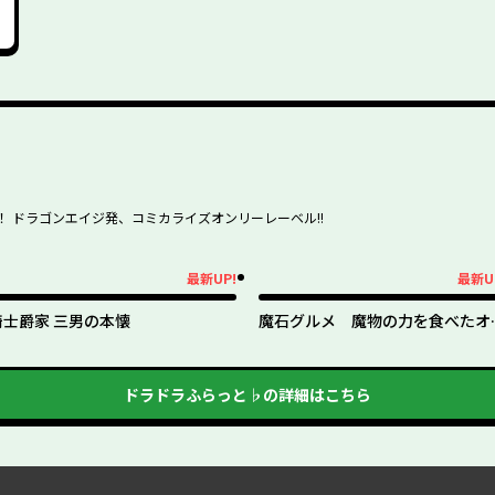
 ドラゴンエイジ発、コミカライズオンリーレーベル!!
最新UP!
最新U
新UP!
最新UP!
騎士爵家 三男の本懐
魔石グルメ 魔物の力を食べたオ
は最強！
ドラドラふらっと♭
の詳細はこちら