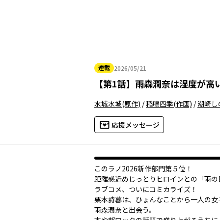
連載
2026/05/21
2026年05月21日
【
第1話
】
雨森潤奈は湿度が高
水城水城
(原作)
/
稲鳴四季
(作画)
/
潮崎し
応援メッセージ
このラノ2026新作部門第５位！
距離感近めじっとりヒロインとの「雨の
ラブコメ、ついにコミカライズ！
栗本詩暮は、ひょんなことから一人の女
雨森潤奈と出会う。