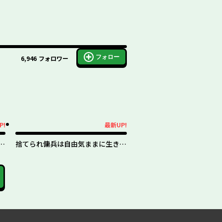
フォロー
6,946
フォロワー
P!
最新UP!
最新UP!
レ
捨てられ傭兵は自由気ままに生きた
い