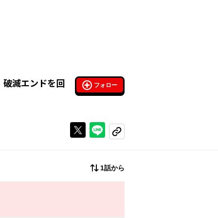
、破滅エンドを回
フォロー
Xで投稿する
ラインでシェアする
コピーする
1話から