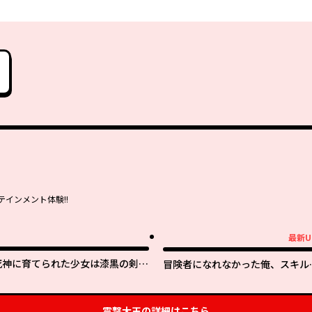
インメント体験!!
最新U
最新UP!
死神に育てられた少女は漆黒の剣を
冒険者になれなかった俺、スキル
胸に抱く
「おっぱい矯正」で悩めるあの子
人助け!?
電撃大王
の詳細はこちら