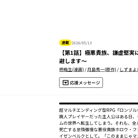
連載
2026/05/13
2026年05月13日
【
第1話
】
極悪貴族、謙虚堅実
避します～
柊暁生
(漫画)
/
月島秀一
(原作)
/
しずまよ
応援メッセージ
超マルチエンディング型RPG『ロンゾル
廃人プレイヤーだった主人公はある日、
ムの世界へ転生してしまう。それも、全
死亡する怠惰傲慢な悪役貴族ホロウ・フ
イゼンベルクとして。「このままじゃマ