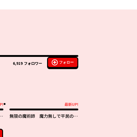
フォロー
6,919
フォロワー
P!
最新UP!
最新UP!
無限の魔術師 魔力無しで平民の子
を
と迫害された俺。実は無限の魔力持
ち。