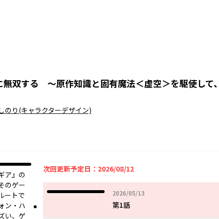
に無双する ～原作知識と固有魔法＜虚空＞を駆使して
しのり
(キャラクターデザイン)
次回更新予定日：2026/08/12
ギア』の
そのゲー
2026年05月13日
2026/05/13
ルートで
第1話
ォン・ハ
ズい、ゲ