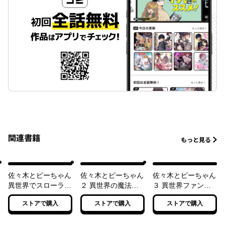
関連書籍
もっと見る
佐々木とピーちゃん
佐々木とピーちゃん
佐々木とピーちゃん
異世界でスローライ
２ 異世界の魔法で
３ 異世界ファンタ
フを楽しもうとした
現代の異能バトルを
ジーなら異能バトル
ストアで購入
ストアで購入
ストアで購入
ら、現代で異能バト
無双していたら、魔
も魔法少女もデスゲ
ルに巻き込まれた件
法少女に喧嘩を売ら
ームも敵ではありま