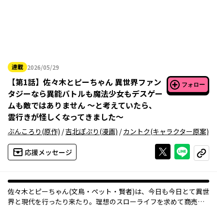
連載
2026/05/29
2026年05月29日
【
第1話
】
佐々木とピーちゃん 異世界ファン
フォロー
タジーなら異能バトルも魔法少女もデスゲー
ムも敵ではありません ～と考えていたら、
雲行きが怪しくなってきました～
ぶんころり
(原作)
/
吉北ぽぷり
(漫画)
/
カントク
(キャラクター原案)
Xで投稿する
ライン
応援メッセージ
コピー
佐々木とピーちゃん(文鳥・ペット・賢者)は、今日も今日とて異世
界と現代を行ったり来たり。理想のスローライフを求めて商売に
精を出す。現代では二人静の協力を得たことで、異世界の金品を