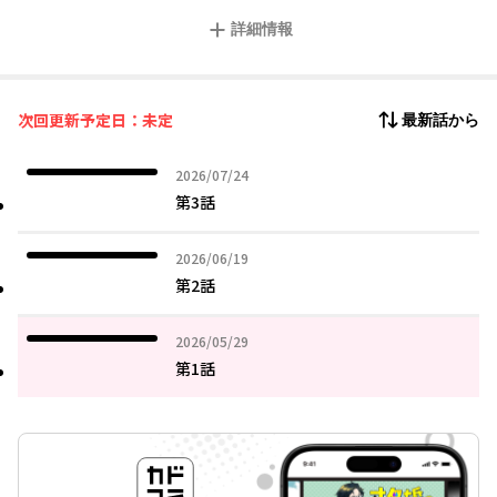
現代の貨幣に変える手段を手に入れた。魔法の鍛錬も進み、異能
詳細情報
力者や魔法少女を相手に異世界の魔法で無双。あとはたっぷり稼
いで、悠々自適なリタイア生活を目指すのみ。だが、彼らの行く
手を阻むように各所では騒動が巻き起こる。異世界では国王の跡
目争いが本格的に勃発。貴族に取り立てられて領地経営がスター
次回更新予定日：未定
最新話から
ト。現代では連日のように異能バトルが発生。魔法少女注意報、
発令中。そして、デスゲームに巻き込まれたお隣さんは、悪魔と
共に天使の使徒たちから狙われることに。いよいよ各界の交錯が
2026年07月24日
2026/07/24
始まり、佐々木の身の上が混迷を迎えるのだがーー。原作小説3巻
第3話
からの新コミカライズ！
2026年06月19日
2026/06/19
第2話
2026年05月29日
2026/05/29
第1話