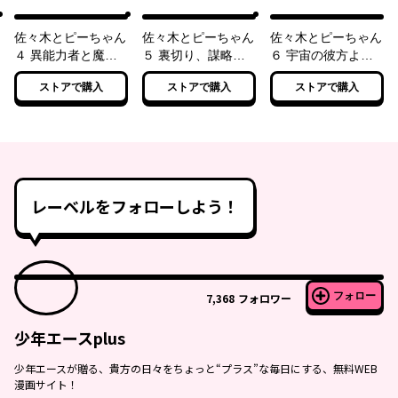
～魔法少女がアップ
れました ～まさか
せん ～と考えてい
を始めたようです～
デスゲームにも参戦
たら、雲行きが怪し
【電子特典付き】
するのですか？～
くなってきました～
佐々木とピーちゃん
佐々木とピーちゃん
佐々木とピーちゃん
【電子特典付き】
【電子特典付き】
４ 異能力者と魔法
５ 裏切り、謀略、
６ 宇宙の彼方よ
少女がデスゲーム勢
クーデター！ 異世
り、未確認飛行物
ストアで購入
ストアで購入
ストアで購入
を巻き込んで喧嘩を
界では王家の跡目争
体、来襲！ ～人類
始めました ～並び
いが大決着 ～現代
終了のお知らせ、伝
に巨大怪獣が日本来
は待望の日常回、た
えに訪れた地球外生
訪のお知らせ～【電
だし、ハードモード
命体は、どうやら地
子特典付き】
の模様～【電子特典
雷のようです～【電
付き】
子特典付き】
レーベルをフォローしよう！
フォロー
7,368
フォロワー
少年エースplus
少年エースが贈る、貴方の日々をちょっと“プラス”な毎日にする、無料WEB
漫画サイト！