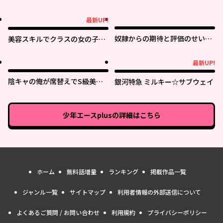
最新UP!
最新UP!
奴隷からの期待と評価のせいで
美容スキルでクラスの女の子を
搾取できないのだが
可愛くしたい
最新UP!
最新UP!
陰キャの俺が席替えでS級美少
銀河特急 ミルキー☆サブウェイ
女に囲まれたら秘密の関係が始
まった。
少年エースplus
の詳細はこちら
ホーム
無料話増量
ランキング
掲載作品一覧
ジャンル一覧
サイトマップ
利用者情報の外部送信について
よくあるご質問 / お問い合わせ
利用規約
プライバシーポリシー