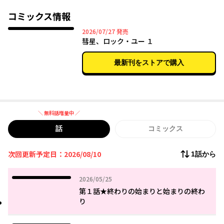
彗星の落下事故によって全てを失ってしまう。
コミックス情報
太陽はバンドをやめ、生存のため、
2026年07月27日
2026/07/27
発売
優秀な人間だけが入れる避難施設の試験を目指して
彗星、ロック・ユー １
勉学に専念するようになる。
最新刊をストアで購入
それから数ヶ月。
高校に進学した太陽の前に現れたのは
彼女の音楽を愛していた
向こう見ずな少女・天音曜。
＼ 無料話増量中 ／
天真爛漫な曜は
太陽を再び音楽の世界へと誘うが
無料話増量中
話
コミックス
彼女は拒絶するばかりで――。
次回更新予定日：2026/08/10
1話から
そんな太陽に曜は
誰にも言えなかった自分の正体――
2026年05月25日
2026/05/25
かつて伝説だった“幻の歌い手”であるということを告げる
が……。
第１話★終わりの始まりと始まりの終わ
り
彗星が降り注ぐ地球で織りなす
青春×ガールズバンド×アポカリプスドラマが、今始まる！