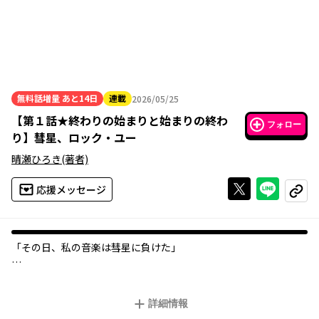
無料話増量
あと14日
連載
2026/05/25
2026年05月25日
【
第１話★終わりの始まりと始まりの終わ
フォロー
り
】
彗星、ロック・ユー
晴瀬ひろき
(著者)
Xで投稿する
ライン
応援メッセージ
コピー
「――その日、私の音楽は彗星に負けた」
友人と始めたバンド活動で
一躍人気を得た少女・似鳥太陽。
詳細情報
しかし迎えたファーストライブの日