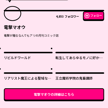
フォロー
4,853
フォロワー
電撃マオウ
電撃が贈るなんでもアリの月刊コミック誌
リビルドワールド
転生してあらゆるモノに好かれ
ながら異世界で好きな事をして
生きて行く
リアリスト魔王による聖域なき
王立魔術学院の鬼畜講師
異世界改革
電撃マオウ
の詳細はこちら