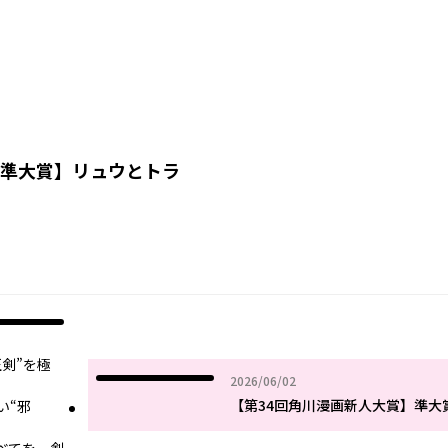
】準大賞
】
リュウとトラ
剣”を極
2026年06月02日
2026/06/02
【第34回角川漫画新人大賞】準
い“邪