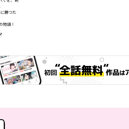
べてを、剣
。
つに勝つた
の物語！
マ