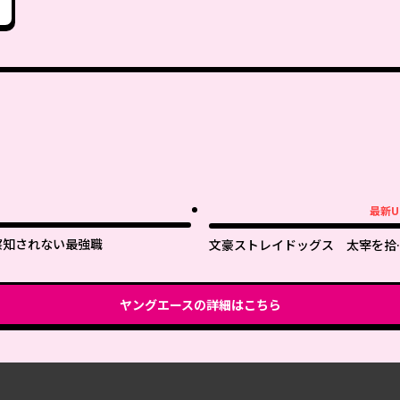
最新U
最新UP!
察知されない最強職
文豪ストレイドッグス 太宰を拾
た日
ヤングエース
の詳細はこちら