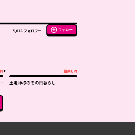
フォロー
5,014
フォロワー
P!
最新UP!
最新UP!
っ
土地神様のその日暮らし