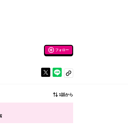
フォロー
Xで投稿する
ラインでシェアする
コピーする
1話から
大賞