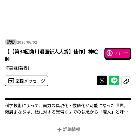
読切
2026/06/02
2026年06月02日
【
【第34回角川漫画新人大賞】佳作
】
神絵
フォロー
師
圷裏羅
(著者)
Xで投稿する
ライン
応援メッセージ
コピー
科学技術によって、画力の具現化・数値化が可能になった世界。
瀬屑まなぶは、絵に対する異常なまでの執念から「職人」と呼ば
れ、周囲から敬遠されていた。
毎年開催される神画祭。今年はタッグマッチ形式での開催が決定
詳細情報
するが、