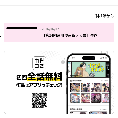
パートナー探しに苦戦するまなぶの前に現れたのは、なんと画力
値1の少女で…！？
才能と執念がぶつかる、熱き絵師バトル、開幕！
1話から
2026年06月02日
2026/06/02
【第34回角川漫画新人大賞】佳作