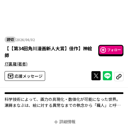
読切
2026/06/02
2026年06月02日
【
【第34回角川漫画新人大賞】佳作
】
神絵
フォロー
師
圷裏羅
(著者)
Xで投稿する
ライン
応援メッセージ
コピー
科学技術によって、画力の具現化・数値化が可能になった世界。
瀬屑まなぶは、絵に対する異常なまでの執念から「職人」と呼ば
れ、周囲から敬遠されていた。
毎年開催される神画祭。今年はタッグマッチ形式での開催が決定
詳細情報
するが、