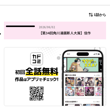
パートナー探しに苦戦するまなぶの前に現れたのは、なんと画力
値1の少女で…！？
才能と執念がぶつかる、熱き絵師バトル、開幕！
1話から
2026年06月02日
2026/06/02
【第34回角川漫画新人大賞】佳作