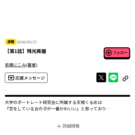
連載
2026/05/27
2026年05月27日
【
第1話
】
残光再撮
フォロー
若鶏にこみ
(著者)
Xで投稿する
ライン
応援メッセージ
コピー
大学のポートレート研究会に所属する天根くるめは
『恋をしている女の子が一番かわいい』と思っており
被写体の女の子たちを自分に惚れさせてから寝て、写真を撮るビ
ッチ。
詳細情報
なかなかよい写真が取れず悩んでいた天根だったが
ある日、部室に壊れたカメラをもった美少女・メイが現れて――。