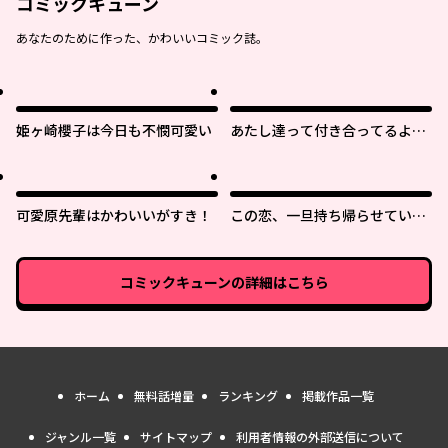
コミックキューン
あなたのために作った、かわいいコミック誌。
姫ヶ崎櫻子は今日も不憫可愛い
あたし達って付き合ってるよ
ね!?
可愛原先輩はかわいいがすき！
この恋、一旦持ち帰らせていた
だきます！
コミックキューン
の詳細はこちら
ホーム
無料話増量
ランキング
掲載作品一覧
ジャンル一覧
サイトマップ
利用者情報の外部送信について