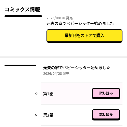
た態度。
自分だけ幸せになろうとする夫を絶対許さない!!
コミックス情報
離婚した芹那は、数か月後に友人の伝手で、淳平と現在の妻・千
2026年04月28日
2026/04/28
発売
春、その息子の元にベビーシッターとして入り込むことに成功。
元夫の家でベビーシッター始めました
「復讐する気だろう!」と怯える淳平。いったい芹奈の目的は――。
最新刊をストアで購入
元夫の家でベビーシッター始めました
2026年04月28日
2026/04/28
発売
試し読み
第1話
試し読み
第2話