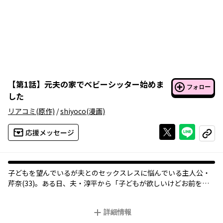
【
第1話
】
元夫の家でベビーシッター始めま
フォロー
した
リアコミ
(原作)
/
shiyoco
(漫画)
Xで投稿する
ライン
応援メッセージ
コピー
子どもを望んでいるが夫とのセックスレスに悩んでいる主人公・
芹奈(33)。ある日、夫・淳平から「子どもが欲しいけどお前を女
として見れないから離婚しよう」と言われる。怪しんだ主人公が
調べると、他所の女との間に子供ができたことが判明。しかし追
詳細情報
及しても、一切反省せず「慰謝料を払えばいいんだろう」といっ