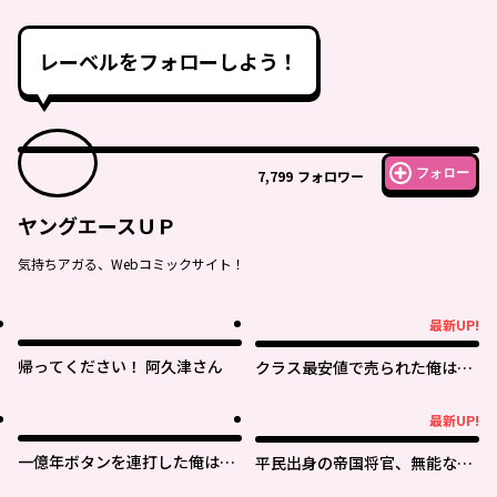
レーベルをフォローしよう！
フォロー
7,799
フォロワー
ヤングエースＵＰ
気持ちアガる、Webコミックサイト！
最新UP!
最新UP!
帰ってください！ 阿久津さん
クラス最安値で売られた俺は、
実は最強パラメーター
最新UP!
最新UP!
一億年ボタンを連打した俺は、
平民出身の帝国将官、無能な貴
気付いたら最強になっていた ～
族上官を蹂躙して成り上がる