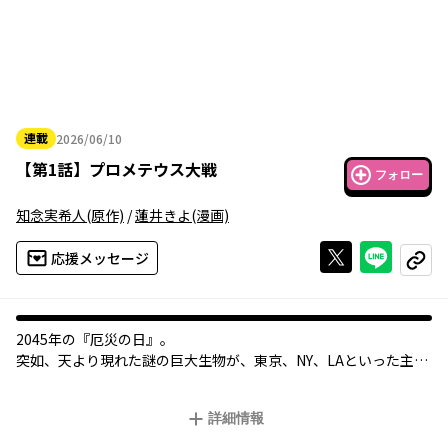
連載
2026/06/10
2026年06月10日
【
第1話
】
プロメテウス大戦
フォロー
知念実希人
(原作)
/
蓮井きよ
(漫画)
Xで投稿する
ライン
応援メッセージ
コピー
2045年の『厄災の日』――。
突如、天より現れた謎の巨大生物が、東京、NY、LAといった主要
都市を侵略。人類は『蟲』と呼称したその生物により、生息圏を
脅かされ続けていった――。
詳細情報
それから10年の年月が経ち、人類は日々の侵攻に抗う術を手に入
れていた。それは、『厄災の日』の孤児にバイオコンピューター