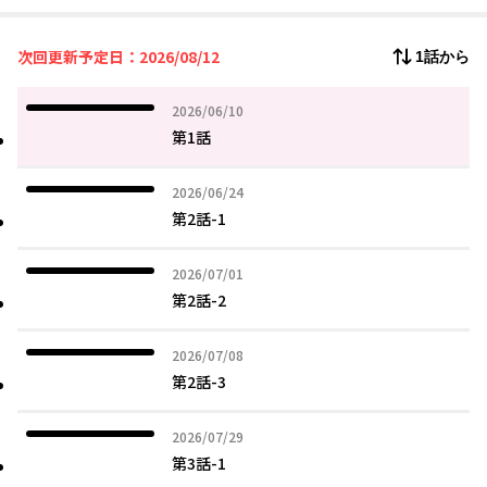
の細胞を組み込むことで生まれた“人の兵器”である。
『厄災の日』の孤児であり兵器化された雨宮準は『平和の守護
次回更新予定日：2026/08/12
1話から
神・プロメテウス』として、憎き『蟲』を駆逐し続ける！
そして、『蟲』との種族闘争が激化していく中で、この大戦の深
淵に触れていく――!!
2026年06月10日
2026/06/10
第1話
2026年06月24日
2026/06/24
第2話-1
2026年07月01日
2026/07/01
第2話-2
2026年07月08日
2026/07/08
第2話-3
2026年07月29日
2026/07/29
第3話-1