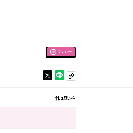
フォロー
Xで投稿する
ラインでシェアする
コピーする
1話から