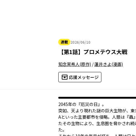
連載
2026/06/10
2026年06月10日
【
第1話
】
プロメテウス大戦
知念実希人
(原作)
/
蓮井きよ
(漫画)
応援メッセージ
2045年の『厄災の日』――。
突如、天より現れた謎の巨大生物が、東京
Aといった主要都市を侵略。人類は『蟲
たその生物により、生息圏を脅かされ続
た――。