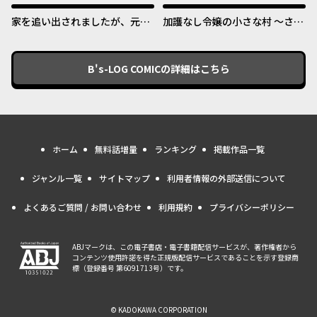
家を追い出されましたが、元気
加護なし令嬢の小さな村 ～さ
に暮らしています ~チートな魔
あ、領地運営を始めましょう！
法と前世知識で快適便利なセカ
～
ンドライフ！~
B's-LOG COMIC
の詳細はこちら
ホーム
無料話増量
ランキング
掲載作品一覧
ジャンル一覧
サイトマップ
利用者情報の外部送信について
よくあるご質問 / お問い合わせ
利用規約
プライバシーポリシー
ABJマークは、この電子書店・電子書籍配信サービスが、著作権者から
コンテンツ使用許諾を得た正規版配信サービスであることを示す登録商
標（登録番号 第6091713号）です。
© KADOKAWA CORPORATION