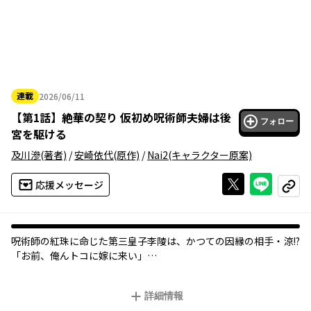
連載
2026/06/11
2026年06月11日
【
第1話
】
絶華の契り 仮初め呪術師夫婦は後
フォロー
宮を駆ける
及川滲
(著者)
/
安崎依代
(原作)
/
Nai2
(キャラクター原案)
Xで投稿する
ライン
応援メッセージ
コピー
呪術師の紅珠に命じた第三皇子李陵は、かつての因縁の相手・涼!?
「お前、俺んトコに嫁に来い」
皇宮を守護する隠密呪術師になっていた涼を助けられるのは妃だ
け。
詳細情報
つまり「嫁入り＝救難信号」、紅珠の助けが必要な事態が起きて