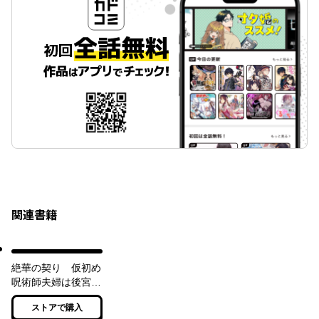
関連書籍
絶華の契り 仮初め
呪術師夫婦は後宮を
駆ける【電子特典付
ストアで購入
き】