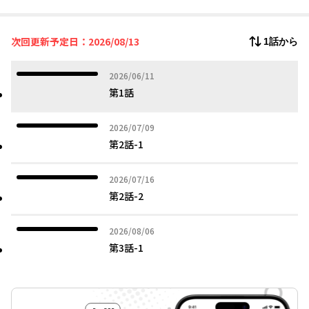
いるということで……「とっとと言いなさいよ、バカ」
仮の婚姻関係を結び、調査を開始した二人。
瘴気だらけの後宮は陰謀渦巻く魔窟で――!?
次回更新予定日：2026/08/13
1話から
最強夫婦(仮)が駆け巡る、中華討魔ファンタジー☆！
2026年06月11日
2026/06/11
第1話
2026年07月09日
2026/07/09
第2話-1
2026年07月16日
2026/07/16
第2話-2
2026年08月06日
2026/08/06
第3話-1