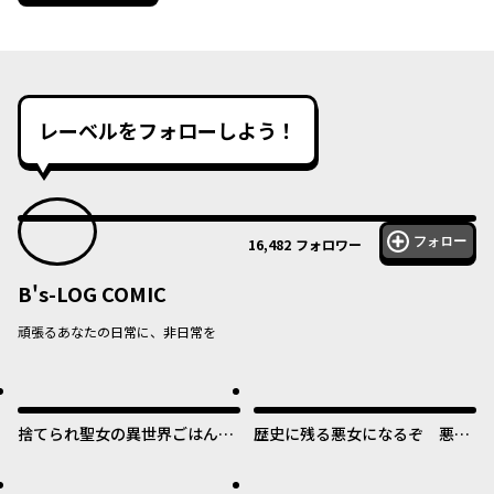
レーベルをフォローしよう！
フォロー
16,482
フォロワー
B's-LOG COMIC
頑張るあなたの日常に、非日常を
捨てられ聖女の異世界ごはん
歴史に残る悪女になるぞ 悪役
旅 隠れスキルでキャンピング
令嬢になるほど王子の溺愛は加
カーを召喚しました
速するようです！