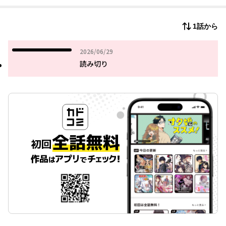
そこで待ち受けていたのは、見目麗しいが
一癖ありそうな先輩・唯希だった……。
1話から
2026年06月29日
2026/06/29
読み切り