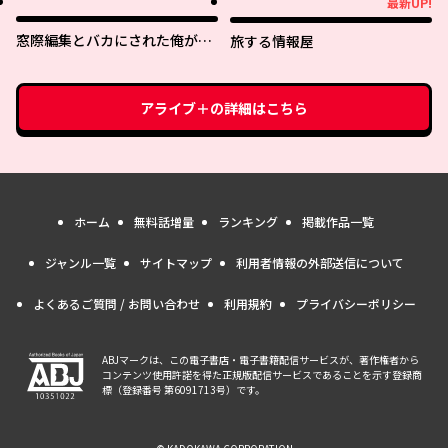
最新UP!
最新UP!
なったらなぜかめちゃくちゃ懐
かれた〜
窓際編集とバカにされた俺が、
旅する情報屋
双子ＪＫと同居することになっ
た
アライブ＋
の詳細はこちら
ホーム
無料話増量
ランキング
掲載作品一覧
ジャンル一覧
サイトマップ
利用者情報の外部送信について
よくあるご質問 / お問い合わせ
利用規約
プライバシーポリシー
ABJマークは、この電子書店・電子書籍配信サービスが、著作権者から
コンテンツ使用許諾を得た正規版配信サービスであることを示す登録商
標（登録番号 第6091713号）です。