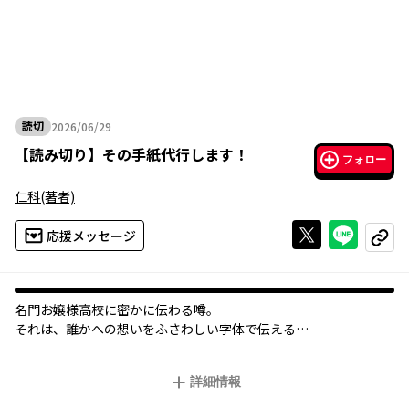
読切
2026/06/29
2026年06月29日
【
読み切り
】
その手紙代行します！
フォロー
仁科
(著者)
Xで投稿する
ライン
応援メッセージ
コピー
名門お嬢様高校に密かに伝わる噂。
それは、誰かへの想いをふさわしい字体で伝える
“代筆部”が存在するというもの――。
詳細情報
大人しい少女・紙乃は“代筆部”の招待状を受け取り、
人気のない部屋へと足を踏み入れる。