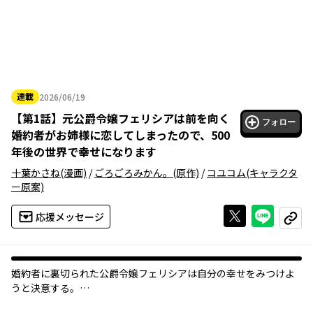
連載
2026/06/19
2026年06月19日
【
第1話
】
元公爵令嬢フェリシアは前を向く
フォロー
婚約者がお姉様に恋してしまったので、500
年後の世界で幸せになります
十葉かさね
(漫画)
/
ごろごろみかん。
(原作)
/
コユコム
(キャラクタ
ー原案)
Xで投稿する
ライン
応援メッセージ
コピー
婚約者に裏切られた公爵令嬢フェリシアは自分の幸せをみつけよ
うと決意する。
5日間部屋に籠り両親を説得するため資料を制作するが、外にでる