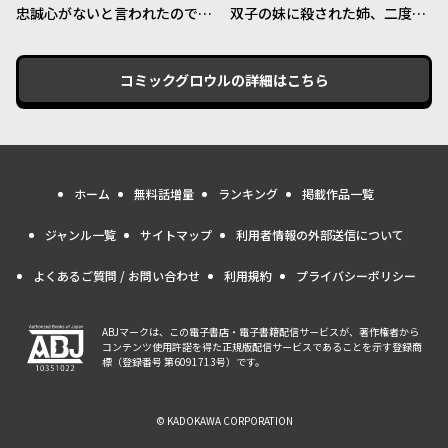
忠誠心がないと言われたので婚
双子の妹に殺された姉、二度目
約を解消してあげました。
の人生は初恋のイケおじ王弟に
フルベットします！
コミックグロウル
の詳細はこちら
ホーム
無料話増量
ランキング
掲載作品一覧
ジャンル一覧
サイトマップ
利用者情報の外部送信について
よくあるご質問 / お問い合わせ
利用規約
プライバシーポリシー
ABJマークは、この電子書店・電子書籍配信サービスが、著作権者から
コンテンツ使用許諾を得た正規版配信サービスであることを示す登録商
標（登録番号 第6091713号）です。
© KADOKAWA CORPORATION