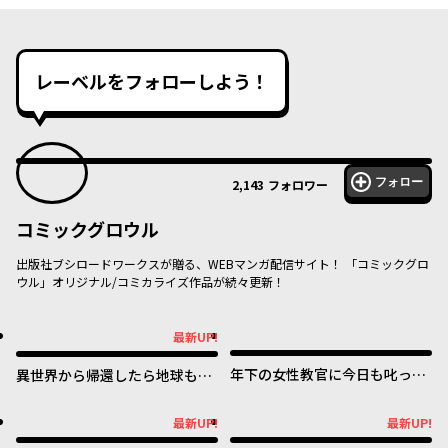
レーベルをフォローしよう！
フォロー
2,143
フォロワー
コミックグロウル
出版社ブシロードワークスが贈る、WEBマンガ配信サイト！ 「コミックグロ
ウル」オリジナル/コミカライズ作品が続々更新！
最新UP!
最新UP!
年下の女性教官に今日も叱って
異世界から帰還したら地球もか
いただけた
なりファンタジーでした。あ
と、負けヒロインどもこっち見
最新UP!
最新UP!
最新UP!
最新UP!
んな。