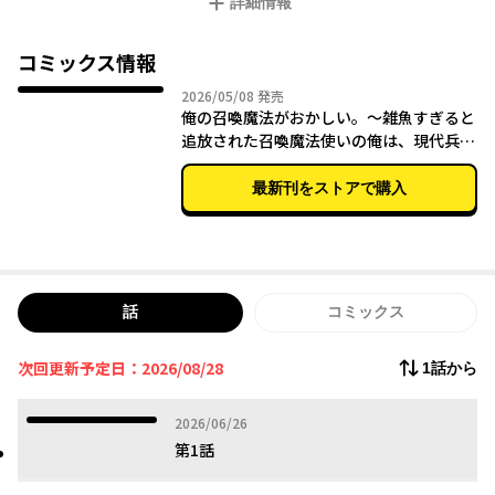
詳細情報
「銃」を召喚した彼はエルフの美少女たちと異世界を駆ける――！
コミックス情報
2026年05月08日
2026/05/08
発売
俺の召喚魔法がおかしい。～雑魚すぎると
追放された召喚魔法使いの俺は、現代兵器
を召喚して育成チートで無双する～ vol.01
最新刊をストアで購入
話
コミックス
次回更新予定日：2026/08/28
1話から
2026年06月26日
2026/06/26
第1話