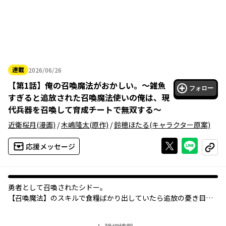
連載
2026/06/26
2026年06月26日
【
第1話
】
俺の召喚魔法がおかしい。～雑魚
フォロー
すぎると追放された召喚魔法使いの俺は、現
代兵器を召喚して育成チートで無双する～
近衛桜月
(漫画)
/
木嶋隆太
(原作)
/
鈴穂ほたる
(キャラクター原案)
Xで投稿する
ライン
応援メッセージ
コピー
勇者として召喚されたシドー。
【召喚魔法】のスキルで食糧ばかり出していたら追放の憂き目
に。
だが彼が召喚できるのは「地球にあるもの」だった！