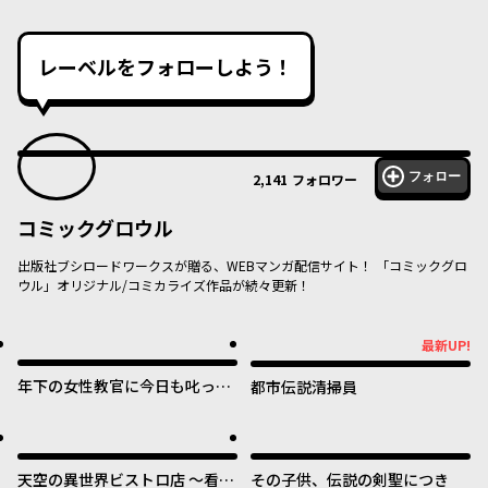
レーベルをフォローしよう！
フォロー
2,141
フォロワー
コミックグロウル
出版社ブシロードワークスが贈る、WEBマンガ配信サイト！ 「コミックグロ
ウル」オリジナル/コミカライズ作品が続々更新！
最新UP!
最新UP!
年下の女性教官に今日も叱って
都市伝説清掃員
いただけた
天空の異世界ビストロ店 ～看板
その子供、伝説の剣聖につき