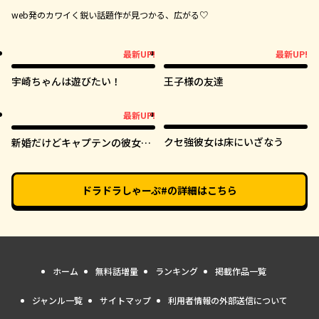
web発のカワイく鋭い話題作が見つかる、広がる♡
最新UP!
最新UP!
最新UP!
最新UP!
宇崎ちゃんは遊びたい！
王子様の友達
最新UP!
最新UP!
クセ強彼女は床にいざなう
新婚だけどキャプテンの彼女と
はまだヤれない
ドラドラしゃーぷ#
の詳細はこちら
ホーム
無料話増量
ランキング
掲載作品一覧
ジャンル一覧
サイトマップ
利用者情報の外部送信について