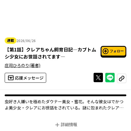
連載
2026/06/26
2026年06月26日
【
第1話
】
クレアちゃん飼育日記―カブトム
フォロー
シ少女にお世話されてます―
庄司ひろのり
(著者)
Xで投稿する
ライン
応援メッセージ
コピー
虫好き人嫌いを極めたダウナー美女・蜜花。そんな彼女はでかつ
よ美少女・クレアにお世話をされている。謎に包まれたクレアの
正体は…蜜花が愛するカブトムシ!?
飼い主なのに手取り足取り世話されまくり♥カブトムシガールと
詳細情報
の夢のイチャイチャ生活開幕！