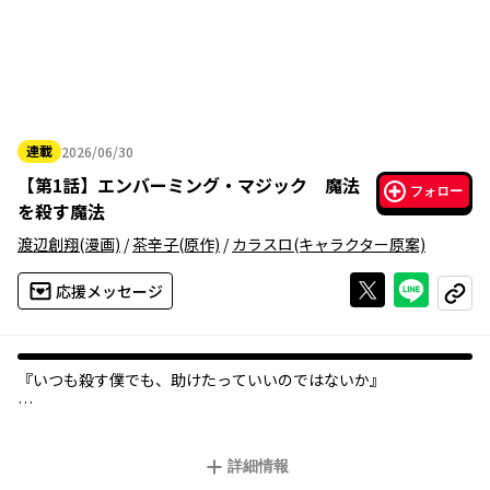
連載
2026/06/30
2026年06月30日
【
第1話
】
エンバーミング・マジック 魔法
フォロー
を殺す魔法
渡辺創翔
(漫画)
/
茶辛子
(原作)
/
カラスロ
(キャラクター原案)
Xで投稿する
ライン
応援メッセージ
コピー
『いつも殺す僕でも、助けたっていいのではないか』
目の前で少女が車にはねられた。
詳細情報
その日、魔法使いの少年・斬桐シズキは禁忌を犯す。