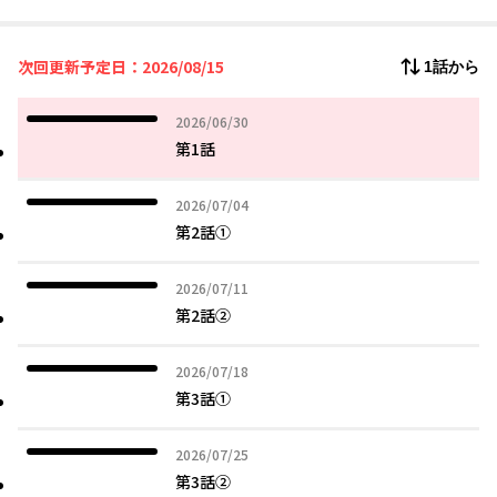
一般人に魔法を使い、彼女の命を救ったのだ。
だがその代償として、少女・家入ナギは猫の姿になってしまい――？
次回更新予定日：2026/08/15
1話から
MF文庫Jライトノベル新人賞第20回目≪最優秀賞≫受賞作！
2026年06月30日
2026/06/30
第1話
2026年07月04日
2026/07/04
第2話①
2026年07月11日
2026/07/11
第2話②
2026年07月18日
2026/07/18
第3話①
2026年07月25日
2026/07/25
第3話②