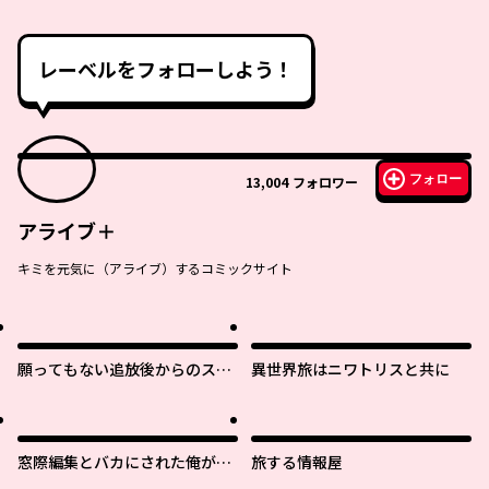
レーベルをフォローしよう！
フォロー
13,004
フォロワー
アライブ＋
キミを元気に（アライブ）するコミックサイト
願ってもない追放後からのスロ
異世界旅はニワトリスと共に
ーライフ？ 〜引退したはずが成
り行きで美少女ギャルの師匠に
なったらなぜかめちゃくちゃ懐
かれた〜
窓際編集とバカにされた俺が、
旅する情報屋
双子ＪＫと同居することになっ